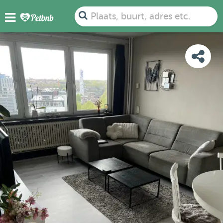
FOTO'S
BEOORDELINGEN
DETAILS
KAART
Plaats, buurt, adres etc.