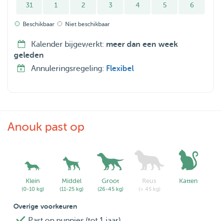
31
1
2
3
4
5
6
Beschikbaar
Niet beschikbaar
Kalender bijgewerkt:
meer dan een week
geleden
Annuleringsregeling:
Flexibel
Anouk past op
Klein
Middel
Groot
Reus
Katten
(0-10 kg)
(11-25 kg)
(26-45 kg)
(> 45 kg)
Overige voorkeuren
Past op puppies (tot 1 jaar)