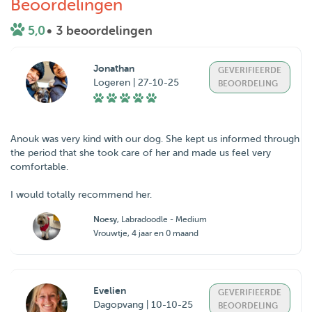
Beoordelingen
5,0
• 3 beoordelingen
Jonathan
GEVERIFIEERDE
Logeren | 27-10-25
BEOORDELING
Anouk was very kind with our dog. She kept us informed through
the period that she took care of her and made us feel very
comfortable.
I would totally recommend her.
Noesy
, Labradoodle - Medium
Vrouwtje, 4 jaar en 0 maand
Evelien
GEVERIFIEERDE
Dagopvang | 10-10-25
BEOORDELING