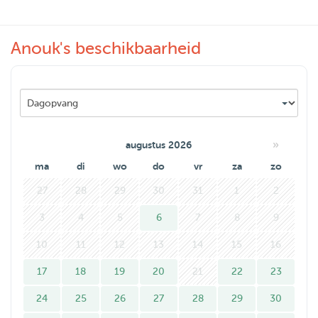
gaan.
Ook heb ik best een ruime woning met een balkon wat
Anouk's beschikbaarheid
helemaal is afgeschermd.
Het lijkt me erg leuk om op uw huisdier te gaan passen, ik
hoor graag van u!
»
augustus 2026
ma
di
wo
do
vr
za
zo
27
28
29
30
31
1
2
3
4
5
6
7
8
9
10
11
12
13
14
15
16
17
18
19
20
21
22
23
24
25
26
27
28
29
30