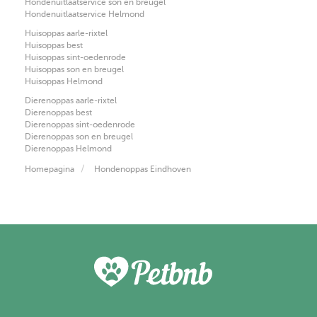
Hondenuitlaatservice son en breugel
Hondenuitlaatservice Helmond
Huisoppas aarle-rixtel
Huisoppas best
Huisoppas sint-oedenrode
Huisoppas son en breugel
Huisoppas Helmond
Dierenoppas aarle-rixtel
Dierenoppas best
Dierenoppas sint-oedenrode
Dierenoppas son en breugel
Dierenoppas Helmond
Homepagina
Hondenoppas Eindhoven