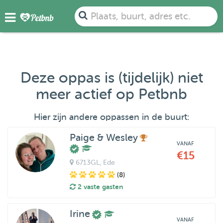
Plaats, buurt, adres etc.
Deze oppas is (tijdelijk) niet
meer actief op Petbnb
Hier zijn andere oppassen in de buurt:
Paige & Wesley
VANAF
€15
6713GL
, Ede
(8)
2 vaste gasten
Irine
VANAF