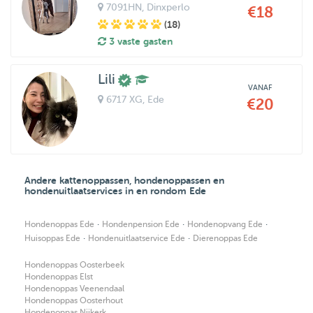
7091HN
, Dinxperlo
€18
(18)
3 vaste gasten
Lili
VANAF
6717 XG
, Ede
€20
Andere kattenoppassen, hondenoppassen en
hondenuitlaatservices in en rondom Ede
·
·
·
Hondenoppas Ede
Hondenpension Ede
Hondenopvang Ede
·
·
Huisoppas Ede
Hondenuitlaatservice Ede
Dierenoppas Ede
Hondenoppas Oosterbeek
Hondenoppas Elst
Hondenoppas Veenendaal
Hondenoppas Oosterhout
Hondenoppas Nijkerk