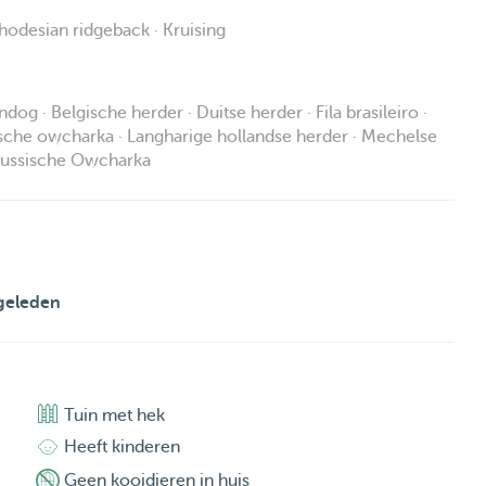
Rhodesian ridgeback · Kruising
og · Belgische herder · Duitse herder · Fila brasileiro ·
ische owcharka · Langharige hollandse herder · Mechelse
-Russische Owcharka
geleden
Tuin met hek
Heeft kinderen
Geen kooidieren in huis