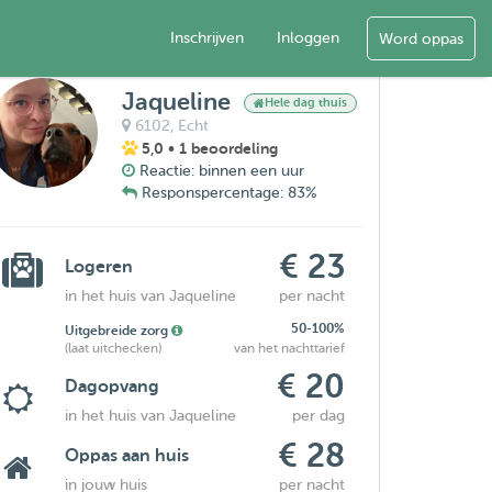
Inschrijven
Inloggen
Word oppas
Jaqueline
Hele dag thuis
6102,
Echt
5,0
• 1 beoordeling
Reactie: binnen een uur
Responspercentage: 83%
€ 23
Logeren
in het huis van Jaqueline
per nacht
50-100%
Uitgebreide zorg
(laat uitchecken)
van het nachttarief
€ 20
Dagopvang
in het huis van Jaqueline
per dag
€ 28
Oppas aan huis
in jouw huis
per nacht