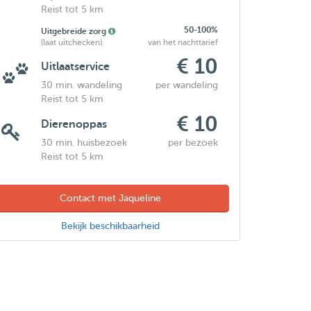
Reist tot 5 km
50-100%
Uitgebreide zorg
(laat uitchecken)
van het nachttarief
€ 10
Uitlaatservice
30 min. wandeling
per wandeling
Reist tot 5 km
€ 10
Dierenoppas
30 min. huisbezoek
per bezoek
Reist tot 5 km
Contact met Jaqueline
Bekijk beschikbaarheid