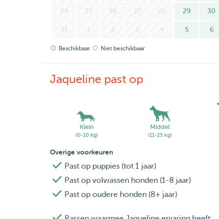
24
25
26
27
28
29
30
31
1
2
3
4
5
6
Beschikbaar
Niet beschikbaar
Jaqueline past op
Klein
Middel
(0-10 kg)
(11-25 kg)
Overige voorkeuren
Past op puppies (tot 1 jaar)
Past op volwassen honden (1-8 jaar)
Past op oudere honden (8+ jaar)
Rassen waarmee Jaqueline ervaring heeft: