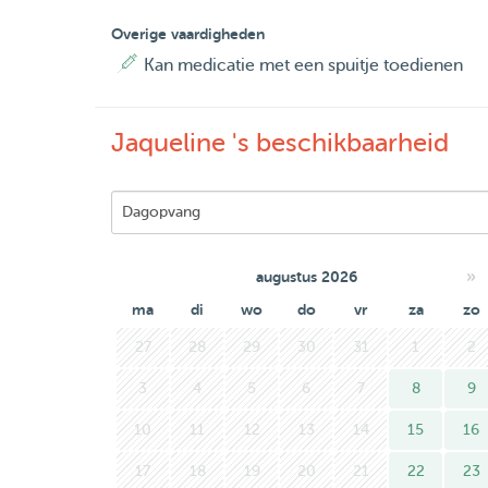
Overige vaardigheden
Kan medicatie met een spuitje toedienen
Jaqueline 's beschikbaarheid
»
augustus 2026
ma
di
wo
do
vr
za
zo
27
28
29
30
31
1
2
3
4
5
6
7
8
9
10
11
12
13
14
15
16
17
18
19
20
21
22
23