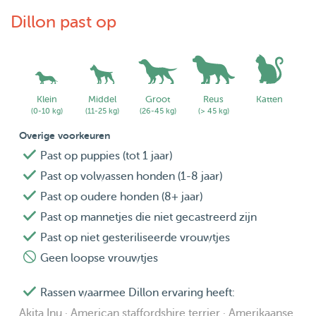
honden. Het gebouw heeft ook een lift.
Dillon past op
Last but not least, mijn partner en ik hebben
wonen samen sinds 2007, nu werken we allebei
werken vanuit huis en houden veel van honden, ik
garanderen dat we veel tijd hebben om te spelen
Klein
Middel
Groot
Reus
Katten
met uw baby's! ❤️
(0-10 kg)
(11-25 kg)
(26-45 kg)
(> 45 kg)
Overige voorkeuren
Past op puppies (tot 1 jaar)
Past op volwassen honden (1-8 jaar)
Past op oudere honden (8+ jaar)
Past op mannetjes die niet gecastreerd zijn
Past op niet gesteriliseerde vrouwtjes
Geen loopse vrouwtjes
Rassen waarmee Dillon ervaring heeft:
Akita Inu · American staffordshire terrier · Amerikaanse