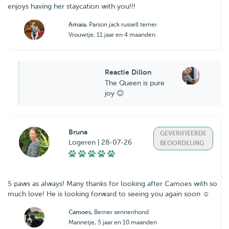
enjoys having her staycation with you!!!
Amaia
, Parson jack russell terrier
Vrouwtje, 11 jaar en 4 maanden
Reactie Dillon
The Queen is pure
joy 😊
Bruna
GEVERIFIEERDE
Logeren | 28-07-26
BEOORDELING
5 paws as always! Many thanks for looking after Camoes with so
much love! He is looking forward to seeing you again soon ☺️
Camoes
, Berner sennenhond
Mannetje, 5 jaar en 10 maanden