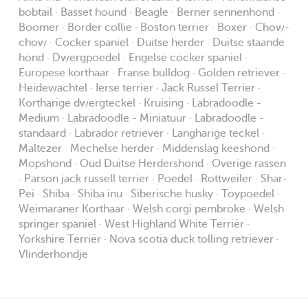
bobtail · Basset hound · Beagle · Berner sennenhond ·
Boomer · Border collie · Boston terrier · Boxer · Chow-
chow · Cocker spaniel · Duitse herder · Duitse staande
hond · Dwergpoedel · Engelse cocker spaniel ·
Europese korthaar · Franse bulldog · Golden retriever ·
Heidewachtel · Ierse terrier · Jack Russel Terrier ·
Kortharige dwergteckel · Kruising · Labradoodle -
Medium · Labradoodle - Miniatuur · Labradoodle -
standaard · Labrador retriever · Langharige teckel ·
Maltezer · Mechelse herder · Middenslag keeshond ·
Mopshond · Oud Duitse Herdershond · Overige rassen
· Parson jack russell terrier · Poedel · Rottweiler · Shar-
Pei · Shiba · Shiba inu · Siberische husky · Toypoedel ·
Weimaraner Korthaar · Welsh corgi pembroke · Welsh
springer spaniel · West Highland White Terriër ·
Yorkshire Terriër · Nova scotia duck tolling retriever ·
Vlinderhondje