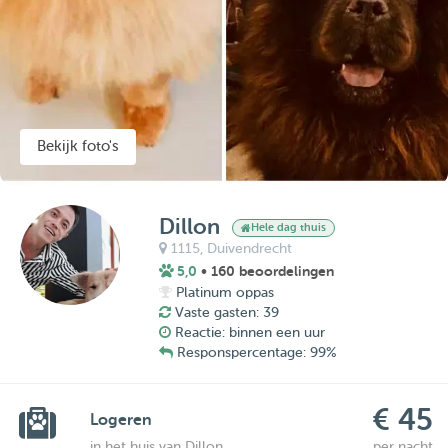
Bekijk foto's
Dillon
Hele dag thuis
1115,
Duivendrecht
5,0
• 160 beoordelingen
Platinum oppas
Vaste gasten: 39
Reactie: binnen een uur
Responspercentage: 99%
€ 45
Logeren
in het huis van Dillon
per nacht