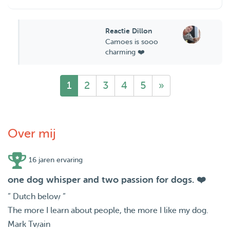
Reactie Dillon
Camoes is sooo
charming ❤️
1
2
3
4
5
»
Over mij
16 jaren ervaring
one dog whisper and two passion for dogs. ❤️
“ Dutch below “
The more I learn about people, the more I like my dog.
Mark Twain