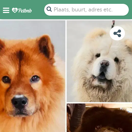
FOTO'S
BEOORDELINGEN
DETAILS
KAART
Plaats, buurt, adres etc.