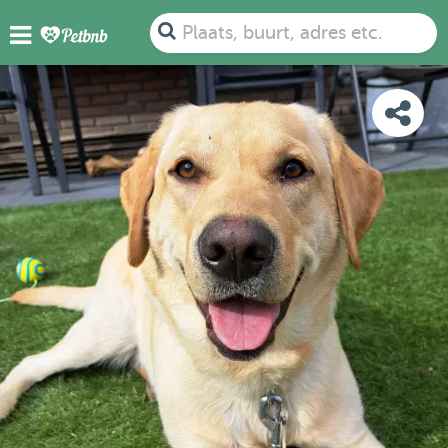
FOTO'S
BEOORDELINGEN
DETAILS
KAART
Plaats, buurt, adres etc.