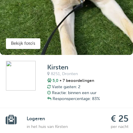
Bekijk foto's
Kirsten
8251,
Dronten
5,0
• 7 beoordelingen
Vaste gasten: 2
Reactie: binnen een uur
Responspercentage: 83%
€ 25
Logeren
in het huis van Kirsten
per nacht