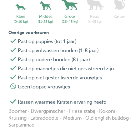
Klein
Middel
Groot
Reus
Katten
(0-10 kg)
(11-25 kg)
(26-45 kg)
(> 45 kg)
Overige voorkeuren
Past op puppies (tot 1 jaar)
Past op volwassen honden (1-8 jaar)
Past op oudere honden (8+ jaar)
Past op mannetjes die niet gecastreerd zijn
Past op niet gesteriliseerde vrouwtjes
Geen loopse vrouwtjes
Rassen waarmee Kirsten ervaring heeft:
Boomer · Dwergpinscher · Friese stabij · Kokoni ·
Kruising · Labradoodle - Medium · Old english bulldog ·
Sarplaninac