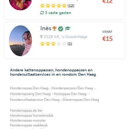
€12
(12)
3 vaste gasten
Inès
VANAF
2518 VA
, 's-Gravenhage
€15
(1)
Andere kattenoppassen, hondenoppassen en
hondenuitlaatservices in en rondom Den Haag
·
·
Hondenoppas Den Haag
Hondenpension Den Haag
·
·
Hondenopvang Den Haag
Huisoppas Den Haag
·
Hondenuitlaatservice Den Haag
Dierenoppas Den Haag
Hondenoppas de lier
Hondenoppas honselersdijk
Hondenoppas monster
Hondenoppas naaldwijk