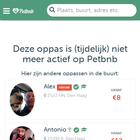
Plaats, buurt, adres etc.
Deze oppas is (tijdelijk) niet
meer actief op Petbnb
Hier zijn andere oppassen in de buurt:
Alex
nieuw
VANAF
2522 HN
, Den Haag
€8
Antonio
VANAF
2539CB
, Den Haag