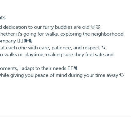
ats
 dedication to our furry buddies are old 🐶🐱
whether it’s going for walks, exploring the neighborhood,
mpany 🚶‍♀️🐕🐈
eat each one with care, patience, and respect 🐾
to walks or playtime, making sure they feel safe and
ents, I adapt to their needs 🐕‍🦺🐈
while giving you peace of mind during your time away 🐶