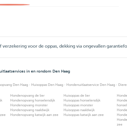
ief verzekering voor de oppas, dekking via ongevallen garantief
itlaatservices in en rondom Den Haag
·
·
·
opvang Den Haag
Huisoppas Den Haag
Hondenuitlaatservice Den Haag
Dier
Hondenopvang de lier
Huisoppas de lier
Honden
jk
Hondenopvang honselersdijk
Huisoppas honselersdijk
Honden
Hondenopvang monster
Huisoppas monster
honsel
Hondenopvang naaldwijk
Huisoppas naaldwijk
Honden
 zee
Hondenopvang katwijk aan zee
Huisoppas katwijk aan zee
Honden
Honden
zee