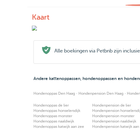
Kaart
Alle boekingen via Petbnb zijn inclus
Andere kattenoppassen, hondenoppassen en hondenu
·
·
Hondenoppas Den Haag
Hondenpension Den Haag
Honden
Hondenoppas de lier
Hondenpension de lier
Hondenoppas honselersdijk
Hondenpension honselersdi
Hondenoppas monster
Hondenpension monster
Hondenoppas naaldwijk
Hondenpension naaldwijk
Hondenoppas katwijk aan zee
Hondenpension katwijk aan