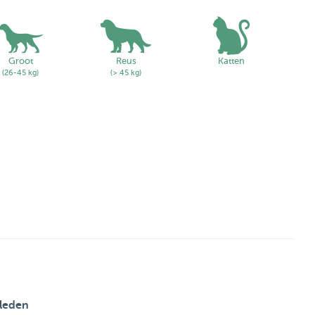
Groot
Reus
Katten
(26-45 kg)
(> 45 kg)
leden