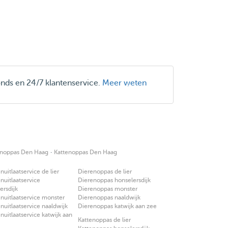
onds en 24/7 klantenservice.
Meer weten
·
enoppas Den Haag
Kattenoppas Den Haag
uitlaatservice de lier
Dierenoppas de lier
uitlaatservice
Dierenoppas honselersdijk
ersdijk
Dierenoppas monster
uitlaatservice monster
Dierenoppas naaldwijk
uitlaatservice naaldwijk
Dierenoppas katwijk aan zee
uitlaatservice katwijk aan
Kattenoppas de lier