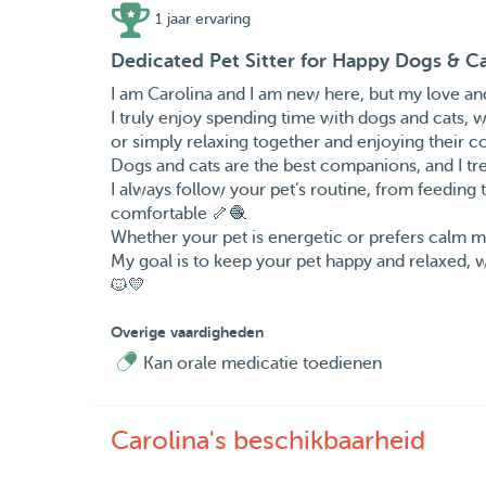
1 jaar ervaring
Dedicated Pet Sitter for Happy Dogs & C
I am Carolina and I am new here, but my love and
I truly enjoy spending time with dogs and cats, 
or simply relaxing together and enjoying their co
Dogs and cats are the best companions, and I tr
I always follow your pet’s routine, from feeding 
comfortable 🦴🧶
Whether your pet is energetic or prefers calm mom
My goal is to keep your pet happy and relaxed, 
🐱💛
Overige vaardigheden
Kan orale medicatie toedienen
Carolina's beschikbaarheid