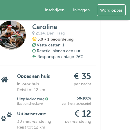
Inschrijven
Inloggen
Word oppas
Carolina
2514,
Den Haag
5,0
• 1 beoordeling
Vaste gasten: 1
Reactie: binnen een uur
Responspercentage: 76%
€ 35
Oppas aan huis
in jouw huis
per nacht
Reist tot 12 km
50-100%
Uitgebreide zorg
(laat uitchecken)
van het nachttarief
€ 12
Uitlaatservice
30 min. wandeling
per wandeling
Reist tot 12 km