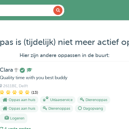
as is (tijdelijk) niet meer actief 
Hier zijn andere oppassen in de buurt:
Clara
Quality time with you best buddy
2611BE
, Delft
(13)
Oppas aan huis
Uitlaatservice
Dierenoppas
Oppas aan huis
Dierenoppas
Dagopvang
Logeren
4 vaste gasten