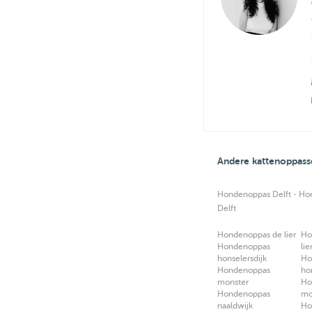
Andere kattenoppass
·
Hondenoppas Delft
Hon
Delft
Hondenoppas de lier
Ho
Hondenoppas
lie
honselersdijk
Ho
Hondenoppas
ho
monster
Ho
Hondenoppas
mo
naaldwijk
Ho