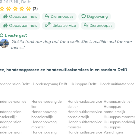
2613 NL
, Delft
(3)
Oppas aan huis
Dierenoppas
Dagopvang
Oppas aan huis
Uitlaatservice
Dierenoppas
1 vaste gast
"Ankita took our dog out for a walk. She is realible and for sure
loves..."
en, hondenoppassen en hondenuitlaatservices in en rondom Delft
·
·
·
denpension Delft
Hondenopvang Delft
Huisoppas Delft
Hondenuitlaatservice
ndenpension de
Hondenopvang de
Hondenuitlaatservice
Huisoppas de lier
r
lier
de lier
Huisoppas
ndenpension
Hondenopvang
Hondenuitlaatservice
honselersdijk
nselersdijk
honselersdijk
honselersdijk
Huisoppas monster
ndenpension
Hondenopvang
Hondenuitlaatservice
Huisoppas naaldwi
nster
monster
monster
Huisoppas
ndenpension
Hondenopvang
Hondenuitlaatservice
Vlaardingen