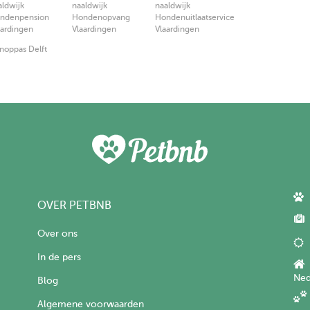
aldwijk
naaldwijk
naaldwijk
ndenpension
Hondenopvang
Hondenuitlaatservice
aardingen
Vlaardingen
Vlaardingen
oppas Delft
OVER PETBNB
Over ons
In de pers
Ned
Blog
Algemene voorwaarden