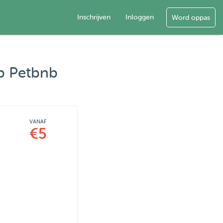
Inschrijven
Inloggen
Word oppas
op Petbnb
VANAF
€5