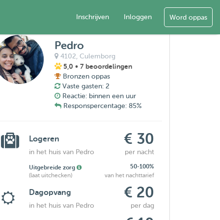
Inschrijven
Inloggen
Word oppas
Pedro
4102,
Culemborg
5,0
• 7 beoordelingen
Bronzen oppas
Vaste gasten: 2
Reactie: binnen een uur
Responspercentage: 85%
€ 30
Logeren
in het huis van Pedro
per nacht
50-100%
Uitgebreide zorg
(laat uitchecken)
van het nachttarief
€ 20
Dagopvang
in het huis van Pedro
per dag