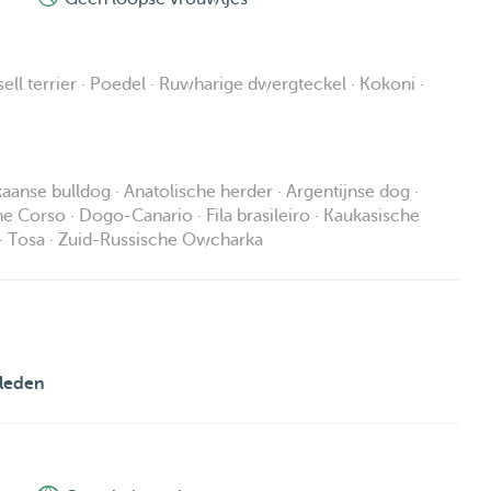
ell terrier · Poedel · Ruwharige dwergteckel · Kokoni ·
ikaanse bulldog · Anatolische herder · Argentijnse dog ·
ane Corso · Dogo-Canario · Fila brasileiro · Kaukasische
r · Tosa · Zuid-Russische Owcharka
leden