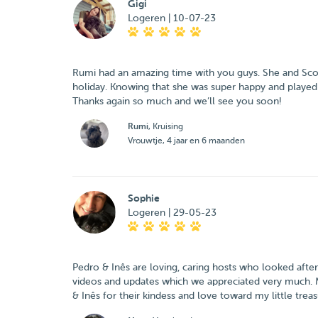
Gigi
Logeren | 10-07-23
Rumi had an amazing time with you guys. She and Scott 
holiday. Knowing that she was super happy and played a
Thanks again so much and we’ll see you soon!
Rumi
, Kruising
Vrouwtje, 4 jaar en 6 maanden
Sophie
Logeren | 29-05-23
Pedro & Inês are loving, caring hosts who looked afte
videos and updates which we appreciated very much. Ma
& Inês for their kindess and love toward my little tre