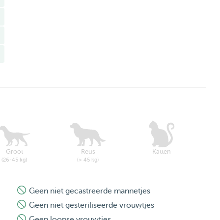
Groot
Reus
Katten
(26-45 kg)
(> 45 kg)
Geen niet gecastreerde mannetjes
Geen niet gesteriliseerde vrouwtjes
Geen loopse vrouwtjes