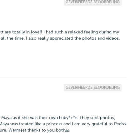
GEVERIFIEERDE BEOORDELING
are totally in love!! I had such a relaxed feeling during my
ll the time. I also really appreciated the photos and videos.
GEVERIFIEERDE BEOORDELING
r Maya as if she was their own baby🐾🐾. They sent photos,
ya was treated like a princess and I am very grateful to Pedro
asure. Warmest thanks to you both🙏