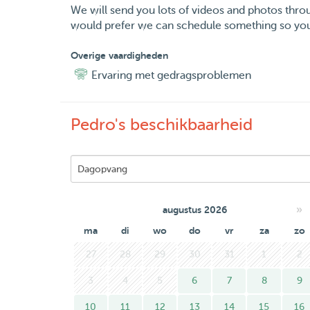
We will send you lots of videos and photos thro
would prefer we can schedule something so you
Overige vaardigheden
Ervaring met gedragsproblemen
Pedro's beschikbaarheid
»
augustus 2026
ma
di
wo
do
vr
za
zo
27
28
29
30
31
1
2
3
4
5
6
7
8
9
10
11
12
13
14
15
16