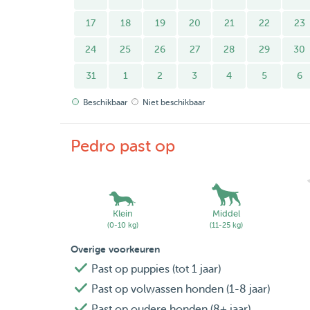
17
18
19
20
21
22
23
24
25
26
27
28
29
30
31
1
2
3
4
5
6
Beschikbaar
Niet beschikbaar
Pedro past op
Klein
Middel
(0-10 kg)
(11-25 kg)
Overige voorkeuren
Past op puppies (tot 1 jaar)
Past op volwassen honden (1-8 jaar)
Past op oudere honden (8+ jaar)