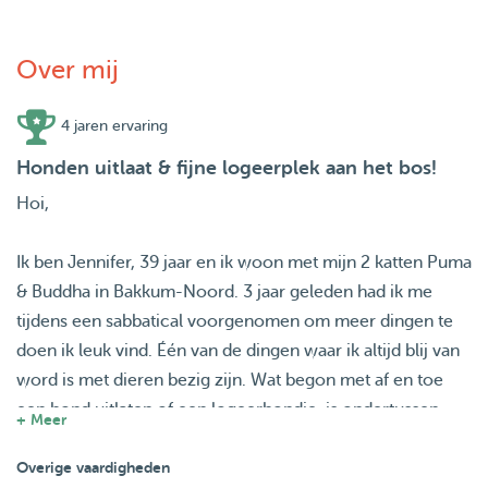
Over mij
4 jaren ervaring
Honden uitlaat & fijne logeerplek aan het bos!
Hoi,
Ik ben Jennifer, 39 jaar en ik woon met mijn 2 katten Puma
& Buddha in Bakkum-Noord. 3 jaar geleden had ik me
tijdens een sabbatical voorgenomen om meer dingen te
doen ik leuk vind. Één van de dingen waar ik altijd blij van
word is met dieren bezig zijn. Wat begon met af en toe
een hond uitlaten of een logeerhondje, is ondertussen
+ Meer
een behoorlijk uit de hand gelopen hobby geworden ;) En
ik zou inmiddels ook echt niet anders meer willen! Het
Overige vaardigheden