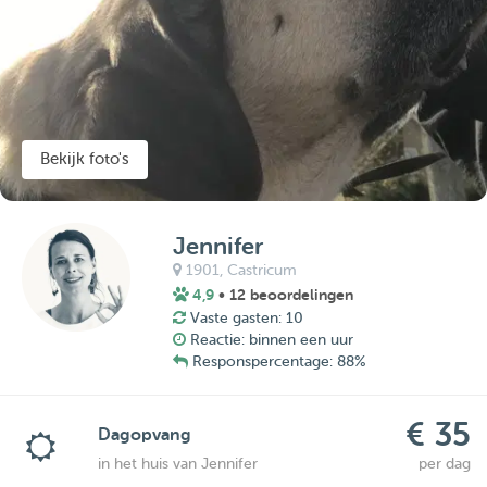
Bekijk foto's
Jennifer
1901,
Castricum
4,9
• 12 beoordelingen
Vaste gasten: 10
Reactie: binnen een uur
Responspercentage: 88%
€ 35
Dagopvang
in het huis van Jennifer
per dag