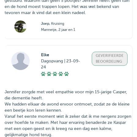
gestuurd. Waarom dan geen 5 pootjes? Jennifer heeft geen tuin
en de hond moest trappen lopen. Het was wel bekend van
tevoren maar ik vind dat een klein nadeel.
Joep
, Kruising
Mannetje, 2 jaar en 1
Elke
GEVERIFIEERDE
Dagopvang | 23-09-
BEOORDELING
24
Jennifer zorgde met veel empathie voor mijn 15-jarige Casper,
die dementie heeft.
We hadden elkaar de avond ervoor ontmoet, zodat ze de kleine
een beetje kon leren kennen.
Vanaf het eerste moment wist ik zeker dat ik me nergens zorgen
over hoefde te maken. Met haar ervaring benaderde ze Kaspar
met een open geest en ik kreeg na een dag een kalme,
gelijkmatige hond terug.