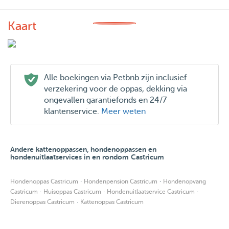
Voor een tweede hond van dezelfde eigenaar reken ik een
korting van 50%.
Kaart
Daycare: €35 (09.00 - 17.00; i.o.), 2 a 3 wandelingen. 2de
hond van dezelfde eigenaar 50% korting.
Alle boekingen via Petbnb zijn inclusief
Avondje weg: €30 (18.00 - 23.00; i.o.) 2 wandelingen. 2de
verzekering voor de oppas, dekking via
ongevallen garantiefonds en 24/7
hond van dezelfde eigenaar 50% korting.
klantenservice.
Meer weten
Logeren: €50 per dag, 4 wandelingen per dag. 2de hond
van dezelfde eigenaar 50% korting. Mocht een dag korter
Andere kattenoppassen, hondenoppassen en
zijn dan 24 uur, dan rekenen we hiervoor gewoon
hondenuitlaatservices in en rondom Castricum
dagdelen naar rato.
·
·
Hondenoppas Castricum
Hondenpension Castricum
Hondenopvang
·
·
·
Castricum
Huisoppas Castricum
Hondenuitlaatservice Castricum
Katten oppas: bezoek van 30min €20
·
Dierenoppas Castricum
Kattenoppas Castricum
Werkwijze