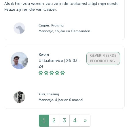
Als ik hier zou wonen, zou ze in de toekomst altijd mijn eerste
keuze zijn en die van Casper.
Casper
, Kruising
Mannetje, 16 jaar en 10 maanden
Kevin
GEVERIFIEERDE
Uitlaatservice | 26-03-
BEOORDELING
24
Yuri
, Kruising
Mannetje, 4 jaar en 0 maand
1
2
3
4
»