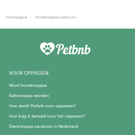
Stap 1 na een aanvraag is even bellen om het e.e.a. van
Homepagina
Hondenoppas Castricum
beide kanten verder af te tasten. Stap 2 is een
kennismaking (en bij logeren een proefnachtje (tegen
reguliere vergoeding)), zodat we zeker weten dat het van
beide kanten een goede match is.
VOOR OPPASSEN
Word hondenoppas
Kattenoppas worden
Hoe werkt Petbnb voor oppassen?
Hoe krijg ik betaald voor het oppassen?
Dierenoppas vacatures in Nederland