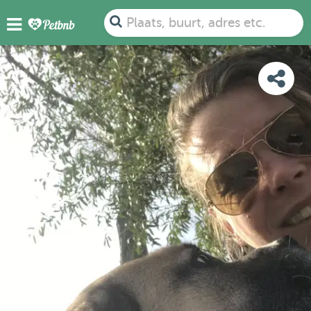
FOTO'S
BEOORDELINGEN
DETAILS
KAART
Plaats, buurt, adres etc.