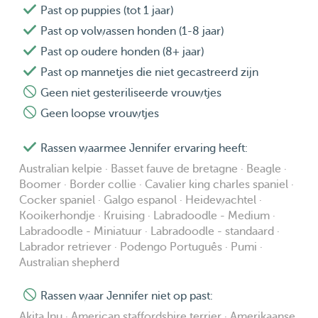
Past op puppies (tot 1 jaar)
Kleine en middelgrote honden zijn meer dan welkom
Past op volwassen honden (1-8 jaar)
voor daycare of een paar nachtjes logeren. Hetzelfde
Past op oudere honden (8+ jaar)
geldt als je een keer een avondje weg wilt en het een keer
Past op mannetjes die niet gecastreerd zijn
niet handig is om de hond mee te nemen..
Geen niet gesteriliseerde vrouwtjes
Geen loopse vrouwtjes
Ik woon op een heerlijke plek aan de rand van het bos.
Ideaal als je op zoek bent naar een plek waar je hond geen
Rassen waarmee Jennifer ervaring heeft:
aandacht tekort komt. Ik heb zelf 2 katten en om het voor
Australian kelpie · Basset fauve de bretagne · Beagle ·
hun niet te druk in huis te maken heb ik maximaal 2
Boomer · Border collie · Cavalier king charles spaniel ·
daycare/logeerhonden. Mijn katten zijn honden van jongs
Cocker spaniel · Galgo espanol · Heidewachtel ·
af aan gewend 😊 Het is fijn als jouw hond ook katten
Kooikerhondje · Kruising · Labradoodle - Medium ·
Labradoodle - Miniatuur · Labradoodle - standaard ·
gewend is.
Labrador retriever · Podengo Português · Pumi ·
Australian shepherd
Mocht het om een langere periode gaan, of zo uitkomen,
dan pas ik samen met mijn lieve buurvrouw op de
Rassen waar Jennifer niet op past:
logeerhond. Zij is net zo dol op honden en katten als ik. En
Akita Inu · American staffordshire terrier · Amerikaanse