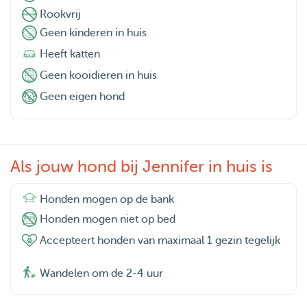
Rookvrij
Geen kinderen in huis
Even in de auto springen en we staan op het strand voor
Heeft katten
een fijne strandwandeling. Dus ga je er even tussenuit of
wil je je hond overdag niet alleen thuis laten? Ik zie je
Geen kooidieren in huis
bericht graag tegemoet 😊
Geen eigen hond
- Katten oppas
Als jouw hond bij Jennifer in huis is
Ga je op vakantie en zoek je iemand om voor je katten te
zorgen? Ook daar help ik je graag bij!
Honden mogen op de bank
Honden mogen niet op bed
Tarieven
Accepteert honden van maximaal 1 gezin tegelijk
Wandelen om de 2-4 uur
Uitlaten: Het tarief voor 1 hond voor een wandeling is €20
een voor half uur / €25 voor 45min / €30 voor een uur.