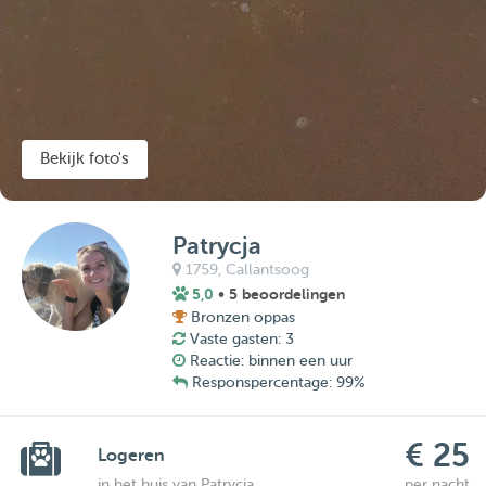
Bekijk foto's
Patrycja
1759,
Callantsoog
5,0
• 5 beoordelingen
Bronzen oppas
Vaste gasten: 3
Reactie: binnen een uur
Responspercentage: 99%
€ 25
Logeren
in het huis van Patrycja
per nacht