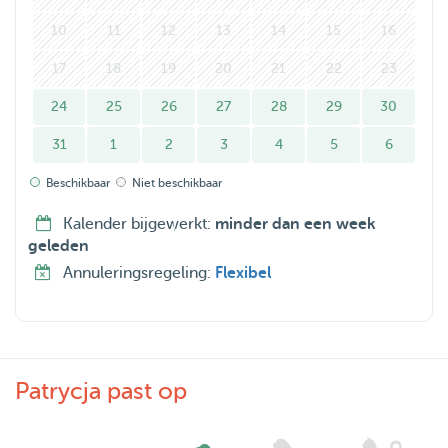
ruimtelijke woning met 2 tuinen, vlakbij het strand van
10
11
12
13
14
15
16
Callantsoog
17
18
19
20
21
22
23
24
25
26
27
28
29
30
31
1
2
3
4
5
6
Beschikbaar
Niet beschikbaar
Kalender bijgewerkt:
minder dan een week
geleden
Annuleringsregeling:
Flexibel
Patrycja past op