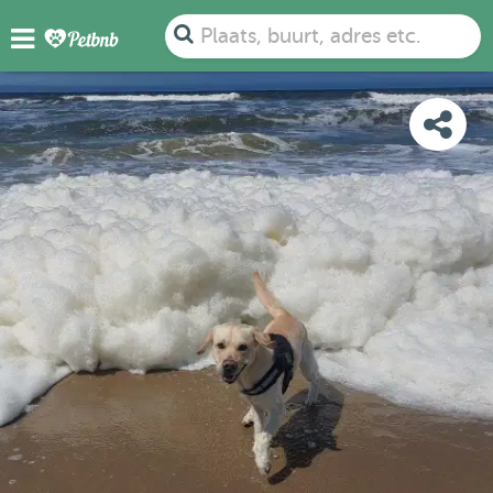
FOTO'S
BEOORDELINGEN
DETAILS
KAART
Plaats, buurt, adres etc.