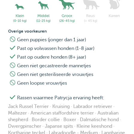
Klein
Middel
Groot
Reus
Katten
(0-10 kg)
(11-25 kg)
(26-45 kg)
(> 45 kg)
Overige voorkeuren
Geen puppies (jonger dan 1 jaar)
Past op volwassen honden (1-8 jaar)
Past op oudere honden (8+ jaar)
Geen niet gecastreerde mannetjes
Geen niet gesteriliseerde vrouwtjes
Geen loopse vrouwtjes
Rassen waarmee Patrycja ervaring heeft:
Jack Russel Terrier · Kruising · Labrador retriever ·
Maltezer · American staffordshire terrier · Australian
shepherd · Border collie · Boxer · Dalmatische hond ·
Dwergpinscher · Japanse spits · Kleine keeshond ·
Kortharige teckel · Labradoodle - Medium · Langharige