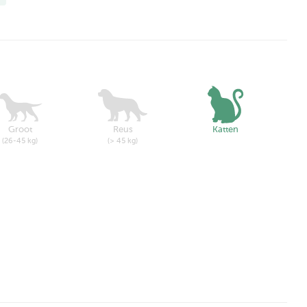
Groot
Reus
Katten
(26-45 kg)
(> 45 kg)