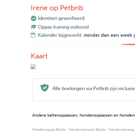
Irene op Petbnb
Identiteit geverifieerd
Oppas training voltooid
Kalender bijgewerkt:
minder dan een week 
Kaart
Alle boekingen via Petbnb zijn inclus
Andere kattenoppassen, hondenoppassen en hondenui
·
·
Hondenoppas Breda
Hondenpension Breda
Hondenopvang 