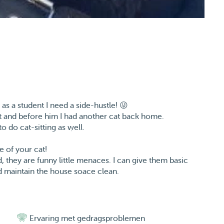
as a student I need a side-hustle! 😜
t and before him I had another cat back home.
to do cat-sitting as well.
e of your cat!
, they are funny little menaces. I can give them basic
nd maintain the house soace clean.
Ervaring met gedragsproblemen