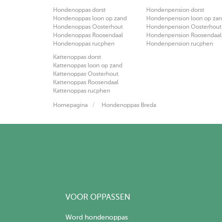
Hondenoppas dorst
Hondenpension dorst
Hondenoppas loon op zand
Hondenpension loon op za
Hondenoppas Oosterhout
Hondenpension Oosterhout
Hondenoppas Roosendaal
Hondenpension Roosendaal
Hondenoppas rucphen
Hondenpension rucphen
Kattenoppas dorst
Kattenoppas loon op zand
Kattenoppas Oosterhout
Kattenoppas Roosendaal
Kattenoppas rucphen
Homepagina
Hondenoppas Breda
VOOR OPPASSEN
Word hondenoppas