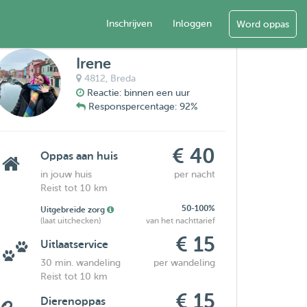
Inschrijven
Inloggen
Word oppas
Irene
4812,
Breda
Reactie: binnen een uur
Responspercentage: 92%
€ 40
Oppas aan huis
in jouw huis
per nacht
Reist tot 10 km
50-100%
Uitgebreide zorg
(laat uitchecken)
van het nachttarief
€ 15
Uitlaatservice
30 min. wandeling
per wandeling
Reist tot 10 km
€ 15
Dierenoppas