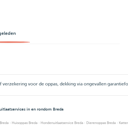
geleden
ief verzekering voor de oppas, dekking via ongevallen garantief
tlaatservices in en rondom Breda
·
·
·
·
Breda
Huisoppas Breda
Hondenuitlaatservice Breda
Dierenoppas Breda
Katte