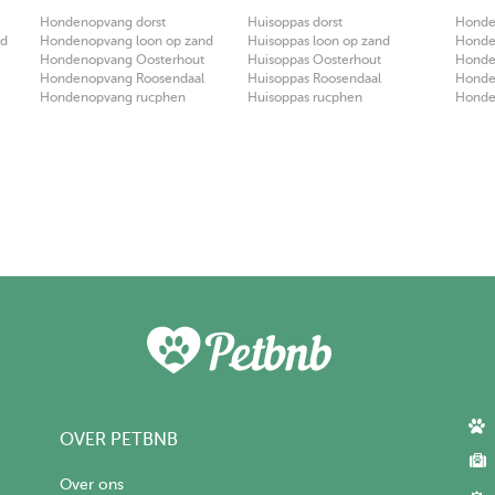
Hondenopvang dorst
Huisoppas dorst
Honden
nd
Hondenopvang loon op zand
Huisoppas loon op zand
Honden
Hondenopvang Oosterhout
Huisoppas Oosterhout
Honden
Hondenopvang Roosendaal
Huisoppas Roosendaal
Honden
Hondenopvang rucphen
Huisoppas rucphen
Honden
OVER PETBNB
Over ons