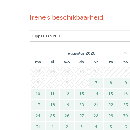
Irene's beschikbaarheid
»
augustus 2026
ma
di
wo
do
vr
za
zo
27
28
29
30
31
1
2
3
4
5
6
7
8
9
10
11
12
13
14
15
16
17
18
19
20
21
22
23
24
25
26
27
28
29
30
31
1
2
3
4
5
6