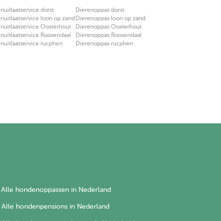
uitlaatservice dorst
Dierenoppas dorst
uitlaatservice loon op zand
Dierenoppas loon op zand
uitlaatservice Oosterhout
Dierenoppas Oosterhout
uitlaatservice Roosendaal
Dierenoppas Roosendaal
uitlaatservice rucphen
Dierenoppas rucphen
Alle hondenoppassen in Nederland
Alle hondenpensions in Nederland