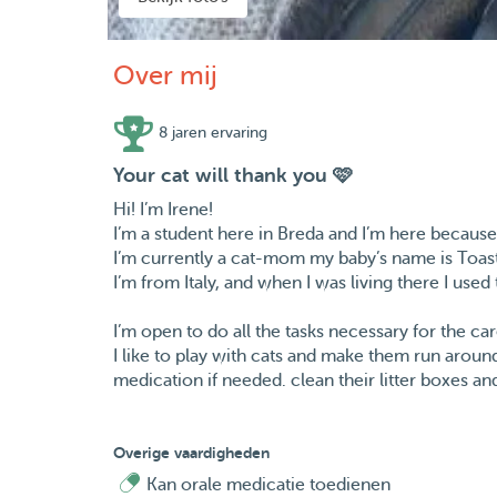
Over mij
8 jaren ervaring
Your cat will thank you 🩷
Hi! I’m Irene!
I’m a student here in Breda and I’m here because 
I’m currently a cat-mom my baby’s name is Toas
I’m from Italy, and when I was living there I used 
I’m open to do all the tasks necessary for the car
I like to play with cats and make them run around
medication if needed. clean their litter boxes a
Overige vaardigheden
Kan orale medicatie toedienen