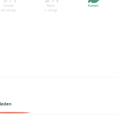
Groot
Reus
Katten
(26-45 kg)
(> 45 kg)
leden