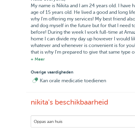
My name is Nikita and I am 24 years old. I have 
age of 15 years old. He lived a good and long life a
why I'm offering my services! My best friend also 
and dog myself in the future but for that I need 
before! During the week I work full-time at Ama
home I can divide my day up however I would like.
whatever and whenever is convenient is for you!
that is why I'm prepared to give that same type o
cats. I'll listen to your wishes when it comes to
+ Meer
Don't hesitate to reach out if you have any furt
Overige vaardigheden
Hopefully I see you and your fluffy friend soo
Kan orale medicatie toedienen
Hallo iedereen,
Mijn naam is Nikita en ik ben 24 jaar. Ik heb ze
nikita's beschikbaarheid
dus een lang en goed leven heeft gehad. Ik mis h
services aanbiedt! Mijn beste vriendin heeft 2 h
willen in de toekomst maar daarvoor moet ik dus
hond en kat opgepast. Doordeweeks werk ik full
vanuit huis waardoor ik vrij flexibel mijn dagen i