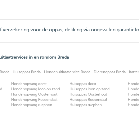
ief verzekering voor de oppas, dekking via ongevallen garantief
tlaatservices in en rondom Breda
·
·
·
·
Breda
Huisoppas Breda
Hondenuitlaatservice Breda
Dierenoppas Breda
Katte
Hondenopvang dorst
Huisoppas dorst
Honden
nd
Hondenopvang loon op zand
Huisoppas loon op zand
Honden
Hondenopvang Oosterhout
Huisoppas Oosterhout
Honden
Hondenopvang Roosendaal
Huisoppas Roosendaal
Honden
Hondenopvang rucphen
Huisoppas rucphen
Honden