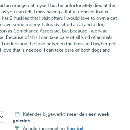
had an orange cat myself but he unfortunately died at the
s you can tell. I miss having a fluffy friend so that is
has 2 huskies that I visit often. I would love to own a cat
to save some money. I already sitted a cat and a dog
zon as Compliance Associate, but because I work at
 Because of this I can take care of all kind of animals
 I understand the love between the boss and his/her pet,
f love that is needed. I can take care of both dogs and
 your pet and hope to give your animal the best time ever!
her questions.
n!🐶🐱
lf een kat gehad genaamd Yoda die 15 jaar is geworden en
et hebben van een fluffy friend dus vandaar dat ik mijn
uskies die ik vaak bezoek. Ik zou graag een kat en hond
 geld sparen. Daarnaast heb ik al is een keer op een
Kalender bijgewerkt:
meer dan een week
time bij Amazon als Compliance Associate, maar ik werk
geleden
n kan delen. Hierdoor kan ik allerlei soorten dieren
Annuleringsregeling:
Flexibel