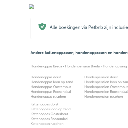
Alle boekingen via Petbnb zijn inclus
Andere kattenoppassen, hondenoppassen en hondenui
·
·
Hondenoppas Breda
Hondenpension Breda
Hondenopvang 
Hondenoppas dorst
Hondenpension dorst
Hondenoppas loon op zand
Hondenpension loon op za
Hondenoppas Oosterhout
Hondenpension Oosterhout
Hondenoppas Roosendaal
Hondenpension Roosendaal
Hondenoppas rucphen
Hondenpension rucphen
Kattenoppas dorst
Kattenoppas loon op zand
Kattenoppas Oosterhout
Kattenoppas Roosendaal
Kattenoppas rucphen