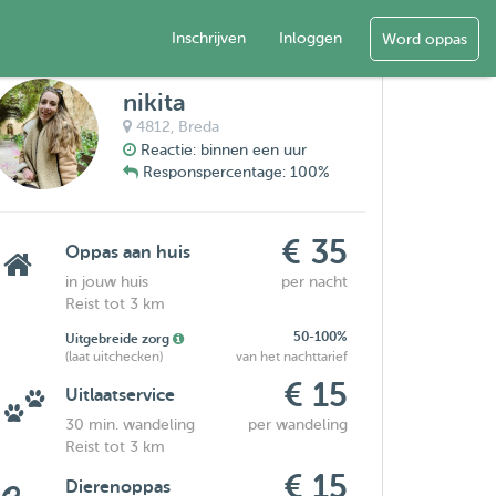
Inschrijven
Inloggen
Word oppas
nikita
4812,
Breda
Reactie: binnen een uur
Responspercentage: 100%
€ 35
Oppas aan huis
in jouw huis
per nacht
Reist tot 3 km
50-100%
Uitgebreide zorg
(laat uitchecken)
van het nachttarief
€ 15
Uitlaatservice
30 min. wandeling
per wandeling
Reist tot 3 km
€ 15
Dierenoppas