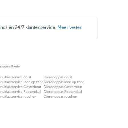
onds en 24/7 klantenservice.
Meer weten
noppas Breda
uitlaatservice dorst
Dierenoppas dorst
uitlaatservice loon op zand
Dierenoppas loon op zand
uitlaatservice Oosterhout
Dierenoppas Oosterhout
uitlaatservice Roosendaal
Dierenoppas Roosendaal
uitlaatservice rucphen
Dierenoppas rucphen