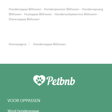
·
·
Hondenoppas Bilthoven
Hondenpension Bilthoven
Hondenopvang
·
·
·
Bilthoven
Huisoppas Bilthoven
Hondenuitlaatservice Bilthoven
Dierenoppas Bilthoven
Homepagina
Hondenoppas Bilthoven
VOOR OPPASSEN
Word hondenoppas