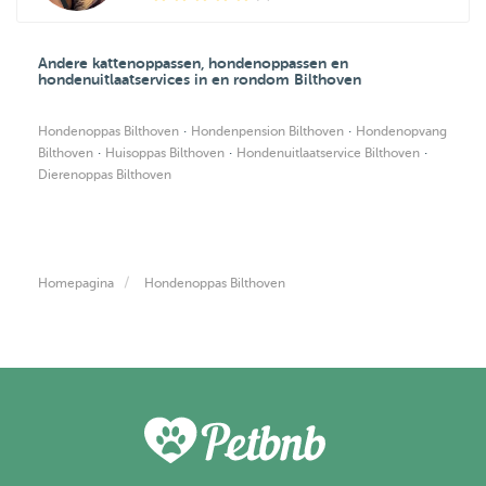
Andere kattenoppassen, hondenoppassen en
hondenuitlaatservices in en rondom Bilthoven
·
·
Hondenoppas Bilthoven
Hondenpension Bilthoven
Hondenopvang
·
·
·
Bilthoven
Huisoppas Bilthoven
Hondenuitlaatservice Bilthoven
Dierenoppas Bilthoven
Homepagina
Hondenoppas Bilthoven