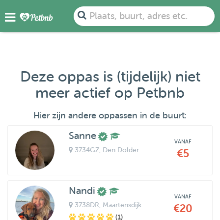
Plaats, buurt, adres etc.
Deze oppas is (tijdelijk) niet
meer actief op Petbnb
Hier zijn andere oppassen in de buurt:
Sanne
VANAF
3734GZ
, Den Dolder
€5
Nandi
VANAF
3738DR
, Maartensdijk
€20
(1)