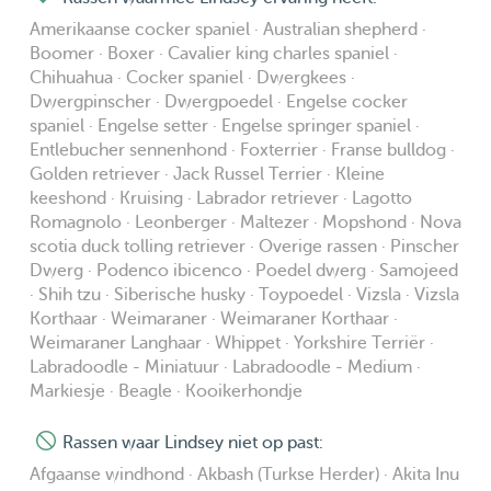
needs of your dog and how its treated at home so it has
Amerikaanse cocker spaniel · Australian shepherd ·
less impact on your dog. Furthermore it's good to know I
Boomer · Boxer · Cavalier king charles spaniel ·
only walk dogs on a leash.
Chihuahua · Cocker spaniel · Dwergkees ·
Dwergpinscher · Dwergpoedel · Engelse cocker
We moved to Saendelft (Assendelft) in 2023 where you
spaniel · Engelse setter · Engelse springer spaniel ·
Entlebucher sennenhond · Foxterrier · Franse bulldog ·
can walk dogs very nicely. The neighborhood is
Golden retriever · Jack Russel Terrier · Kleine
surrounded by a dike without traffic, so dogs can sniff
keeshond · Kruising · Labrador retriever · Lagotto
around as much as they like. Something I like to take the
Romagnolo · Leonberger · Maltezer · Mopshond · Nova
time for! ;)
scotia duck tolling retriever · Overige rassen · Pinscher
Dwerg · Podenco ibicenco · Poedel dwerg · Samojeed
· Shih tzu · Siberische husky · Toypoedel · Vizsla · Vizsla
We haven’t had dogs of our own, but since 2018, we took
Korthaar · Weimaraner · Weimaraner Korthaar ·
care of over 60 different dogs: one big party! :) I’ve read
Weimaraner Langhaar · Whippet · Yorkshire Terriër ·
various books about dog behavior / body language and
Labradoodle - Miniatuur · Labradoodle - Medium ·
how to make a dog happy. We own several dog toys,
Markiesje · Beagle · Kooikerhondje
cuddly toys, food- and water bowls. I work part time as a
Rassen waar Lindsey niet op past:
freelancer from home, so I can give your dog the
Afgaanse windhond · Akbash (Turkse Herder) · Akita Inu
attention he or she deserves!