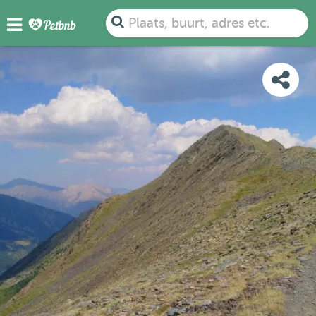
FOTO'S
BEOORDELINGEN
DETAILS
KAART
Plaats, buurt, adres etc.