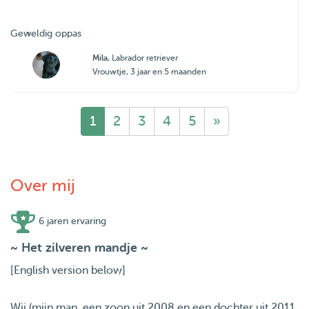
Geweldig oppas
Mila
, Labrador retriever
Vrouwtje, 3 jaar en 5 maanden
1
2
3
4
5
»
Over mij
6 jaren ervaring
~ Het zilveren mandje ~
[English version below]
Wij (mijn man, een zoon uit 2008 en een dochter uit 2011