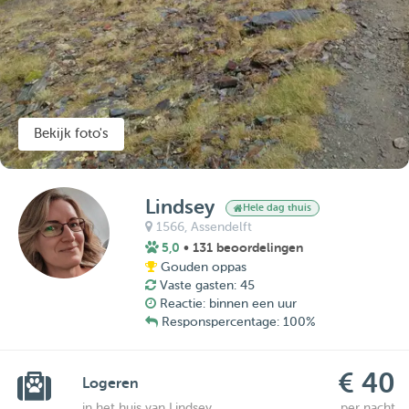
Bekijk foto's
Lindsey
Hele dag thuis
1566,
Assendelft
5,0
• 131 beoordelingen
Gouden oppas
Vaste gasten: 45
Reactie: binnen een uur
Responspercentage: 100%
€ 40
Logeren
in het huis van Lindsey
per nacht