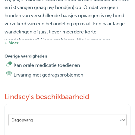
en ik) vangen graag uw hond(en) op. Omdat we geen
honden van verschillende baasjes opvangen is uw hond
verzekerd van een behandeling op maat. Een paar lange
wandelingen of juist liever meerdere korte
wandelingetjes? Geen probleem! We kunnen ons
+ Meer
aanpassen zoals uw hond het thuis gewend is, zodat de
overgang minder groot wordt. Verder is het goed om te
Overige vaardigheden
weten dat ik honden uitsluitend aangelijnd uitlaat.
Kan orale medicatie toedienen
Ervaring met gedragsproblemen
In 2023 zijn we naar Saendelft (Assendelft) verhuisd, waar
het heerlijk wandelen is met honden. De wijk wordt
Lindsey's beschikbaarheid
omzoomd door een dijk waar verder geen verkeer is en
dus naar hartenlust gesnuffeld kan worden. Daar neem ik
dan ook graag de tijd voor! ;)
Zelf hebben we geen honden (gehad) , maar we hebben