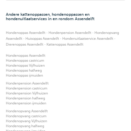
Andere kattenoppassen, hondenoppassen en
hondenuitlaatservices in en rondom Assendelft
·
·
Hondenoppas Assendelft
Hondenpension Assendelft
Hondenopvang
·
·
·
Assendelft
Huisoppas Assendelft
Hondenuitlaatservice Assendelft
·
Dierenoppas Assendelft
Kattenoppas Assendelft
Hondenoppas Assendelft
Hondenoppas castricum
Hondenoppas Vijfhuizen
Hondenoppas halfweg
Hondenoppas ijmuiden
Hondenpension Assendelft
Hondenpension castricum
Hondenpension Vijfhuizen
Hondenpension halfweg
Hondenpension ijmuiden
Hondenopvang Assendelft
Hondenopvang castricum
Hondenopvang Vijfhuizen
Hondenopvang halfweg
Hondenopvang ijmuiden