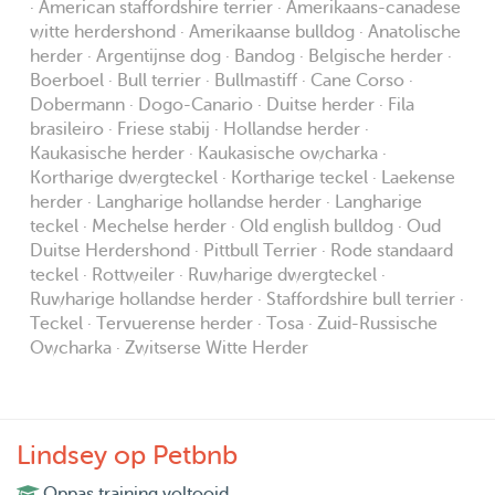
· American staffordshire terrier · Amerikaans-canadese
witte herdershond · Amerikaanse bulldog · Anatolische
We have an elderly cat , whom isn’t very fond of dogs, but
herder · Argentijnse dog · Bandog · Belgische herder ·
gets out of their way. It is important the dog treats our cat
Boerboel · Bull terrier · Bullmastiff · Cane Corso ·
Dobermann · Dogo-Canario · Duitse herder · Fila
the same way. We don't take care of dogs who chase cats,
brasileiro · Friese stabij · Hollandse herder ·
want to play with them or are very much focussend on
Kaukasische herder · Kaukasische owcharka ·
cats.
Kortharige dwergteckel · Kortharige teckel · Laekense
herder · Langharige hollandse herder · Langharige
I've have cats my whole live and we've got experience
teckel · Mechelse herder · Old english bulldog · Oud
Duitse Herdershond · Pittbull Terrier · Rode standaard
with the less social 'farm' cats. We've also had foster
teckel · Rottweiler · Ruwharige dwergteckel ·
rabbits (from the shelter and children farm), hamsters and
Ruwharige hollandse herder · Staffordshire bull terrier ·
gerbils.
Teckel · Tervuerense herder · Tosa · Zuid-Russische
Owcharka · Zwitserse Witte Herder
Please note: we don't take care of dogs below the age of
1 year, for high risk dogs or cats in our own home. I am
willing to walk these dogs and love to cuddle your cats
Lindsey op Petbnb
during a home visit!
Oppas training voltooid