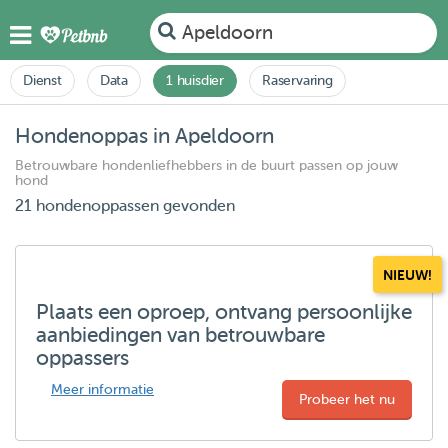
Apeldoorn
Dienst
Data
1 huisdier
Raservaring
Hondenoppas in Apeldoorn
Betrouwbare hondenliefhebbers in de buurt passen op jouw
hond
21 hondenoppassen gevonden
NIEUW!
Plaats een oproep, ontvang persoonlijke
aanbiedingen van betrouwbare
oppassers
Meer informatie
Probeer het nu