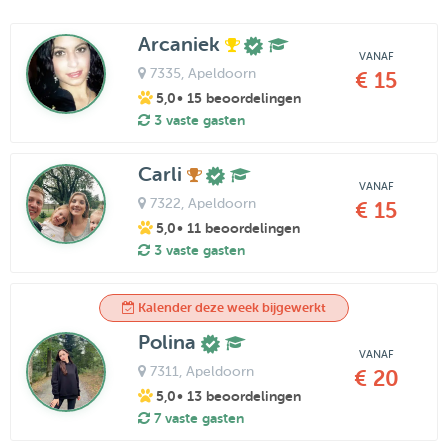
Arcaniek
VANAF
7335
, Apeldoorn
€ 15
5,0
• 15 beoordelingen
3 vaste gasten
Carli
VANAF
7322
, Apeldoorn
€ 15
5,0
• 11 beoordelingen
3 vaste gasten
Kalender deze week bijgewerkt
Polina
VANAF
7311
, Apeldoorn
€ 20
5,0
• 13 beoordelingen
7 vaste gasten