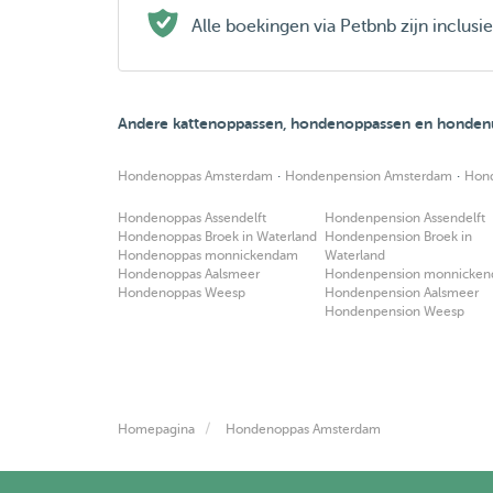
Alle boekingen via Petbnb zijn inclus
Andere kattenoppassen, hondenoppassen en hondenu
·
·
Hondenoppas Amsterdam
Hondenpension Amsterdam
Hon
Hondenoppas Assendelft
Hondenpension Assendelft
Hondenoppas Broek in Waterland
Hondenpension Broek in
Hondenoppas monnickendam
Waterland
Hondenoppas Aalsmeer
Hondenpension monnicke
Hondenoppas Weesp
Hondenpension Aalsmeer
Hondenpension Weesp
Homepagina
Hondenoppas Amsterdam