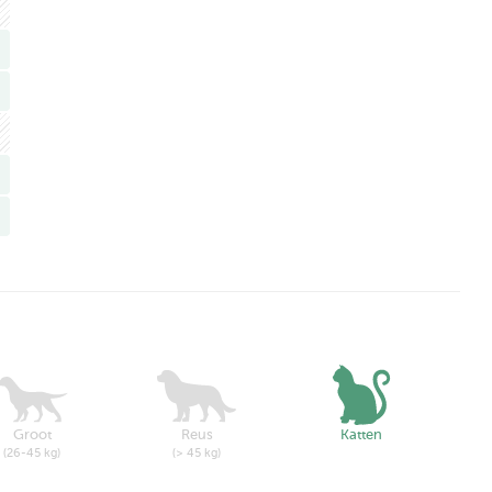
Groot
Reus
Katten
(26-45 kg)
(> 45 kg)