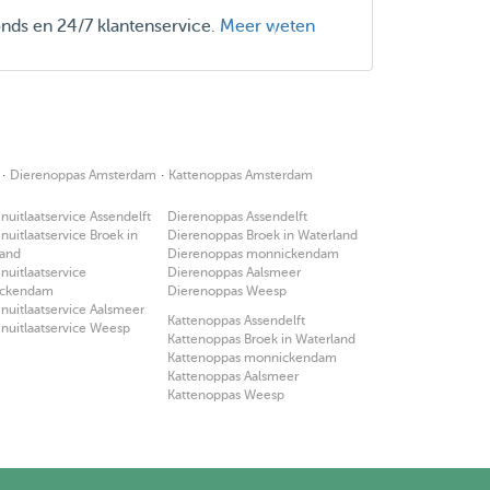
onds en 24/7 klantenservice.
Meer weten
·
·
Dierenoppas Amsterdam
Kattenoppas Amsterdam
uitlaatservice Assendelft
Dierenoppas Assendelft
uitlaatservice Broek in
Dierenoppas Broek in Waterland
land
Dierenoppas monnickendam
uitlaatservice
Dierenoppas Aalsmeer
ckendam
Dierenoppas Weesp
uitlaatservice Aalsmeer
Kattenoppas Assendelft
nuitlaatservice Weesp
Kattenoppas Broek in Waterland
Kattenoppas monnickendam
Kattenoppas Aalsmeer
Kattenoppas Weesp