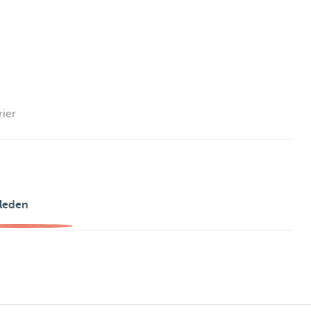
rier
leden