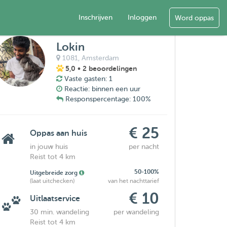
Inschrijven
Inloggen
Word oppas
Lokin
1081,
Amsterdam
5,0
• 2 beoordelingen
Vaste gasten: 1
Reactie: binnen een uur
Responspercentage: 100%
€ 25
Oppas aan huis
in jouw huis
per nacht
Reist tot 4 km
50-100%
Uitgebreide zorg
(laat uitchecken)
van het nachttarief
€ 10
Uitlaatservice
30 min. wandeling
per wandeling
Reist tot 4 km