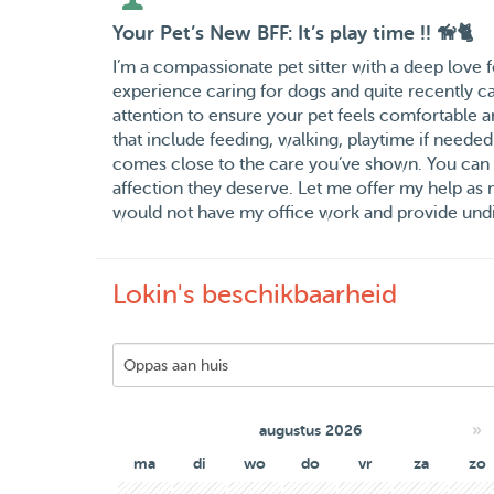
Your Pet’s New BFF: It’s play time !! 🦮🐈
I’m a compassionate pet sitter with a deep love f
experience caring for dogs and quite recently c
attention to ensure your pet feels comfortable a
that include feeding, walking, playtime if needed
comes close to the care you’ve shown. You can tr
affection they deserve. Let me offer my help as
would not have my office work and provide undiv
Lokin's beschikbaarheid
»
augustus 2026
ma
di
wo
do
vr
za
zo