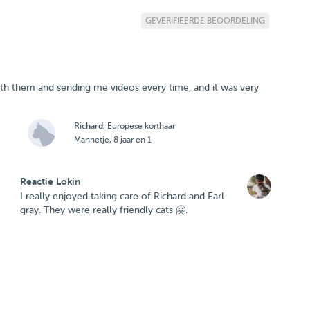
GEVERIFIEERDE BEOORDELING
ith them and sending me videos every time, and it was very
Richard
, Europese korthaar
Mannetje, 8 jaar en 1
Reactie Lokin
I really enjoyed taking care of Richard and Earl
gray. They were really friendly cats 🤗.