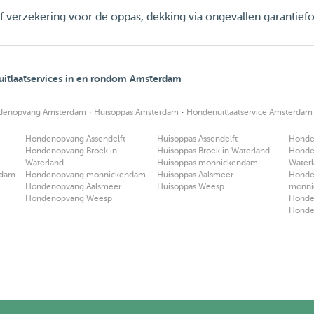
ief verzekering voor de oppas, dekking via ongevallen garantief
itlaatservices in en rondom Amsterdam
·
·
denopvang Amsterdam
Huisoppas Amsterdam
Hondenuitlaatservice Amsterdam
Hondenopvang Assendelft
Huisoppas Assendelft
Honden
Hondenopvang Broek in
Huisoppas Broek in Waterland
Honden
Waterland
Huisoppas monnickendam
Water
ndam
Hondenopvang monnickendam
Huisoppas Aalsmeer
Honden
Hondenopvang Aalsmeer
Huisoppas Weesp
monni
Hondenopvang Weesp
Honden
Honde