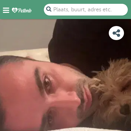
FOTO'S
BEOORDELINGEN
DETAILS
KAART
Plaats, buurt, adres etc.