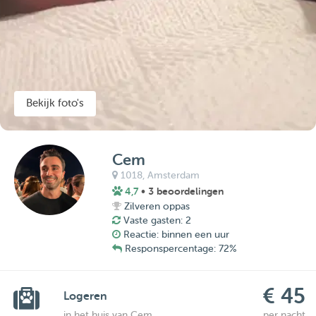
Bekijk foto's
Cem
1018,
Amsterdam
4,7
• 3 beoordelingen
Zilveren oppas
Vaste gasten: 2
Reactie: binnen een uur
Responspercentage: 72%
€ 45
Logeren
in het huis van Cem
per nacht