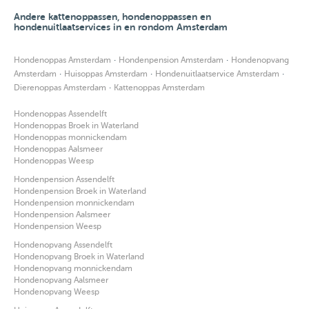
Andere kattenoppassen, hondenoppassen en
hondenuitlaatservices in en rondom Amsterdam
·
·
Hondenoppas Amsterdam
Hondenpension Amsterdam
Hondenopvang
·
·
·
Amsterdam
Huisoppas Amsterdam
Hondenuitlaatservice Amsterdam
·
Dierenoppas Amsterdam
Kattenoppas Amsterdam
Hondenoppas Assendelft
Hondenoppas Broek in Waterland
Hondenoppas monnickendam
Hondenoppas Aalsmeer
Hondenoppas Weesp
Hondenpension Assendelft
Hondenpension Broek in Waterland
Hondenpension monnickendam
Hondenpension Aalsmeer
Hondenpension Weesp
Hondenopvang Assendelft
Hondenopvang Broek in Waterland
Hondenopvang monnickendam
Hondenopvang Aalsmeer
Hondenopvang Weesp