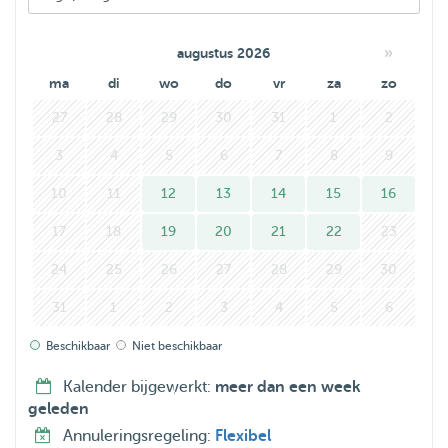
owner’s instructions carefully and adapt to each pet’s
routine and personality.
»
augustus 2026
ma
di
wo
do
vr
za
zo
I understand how important it is to trust someone with
27
28
29
30
31
1
2
your pet, so I’ll keep you updated with messages and
photos while you’re away. I’m responsive, flexible with
3
4
5
6
7
8
9
scheduling, and focused on making sure your pet feels
10
11
12
13
14
15
16
happy, safe, and well cared for.
17
18
19
20
21
22
23
24
25
26
27
28
29
30
31
1
2
3
4
5
6
Beschikbaar
Niet beschikbaar
Kalender bijgewerkt:
meer dan een week
geleden
Annuleringsregeling:
Flexibel