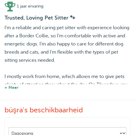
1 jaar ervaring
Trusted, Loving Pet Sitter 🐾
I’m a reliable and caring pet sitter with experience looking
after a Border Collie, so I’m comfortable with active and
energetic dogs. I’m also happy to care for different dog
breeds and cats, and I’m flexible with the types of pet
sitting services needed.
I mostly work from home, which allows me to give pets
plenty of attention throughout the day. On Thursdays, my
+ Meer
boyfriend works from home and helps take care of the
pets while I’m away. I’m able to take pets outside every
büşra's beschikbaarheid
two hours for walks, bathroom breaks, and fresh air.
I provide a calm, safe, and loving environment where pets
can feel comfortable and relaxed. I always follow the