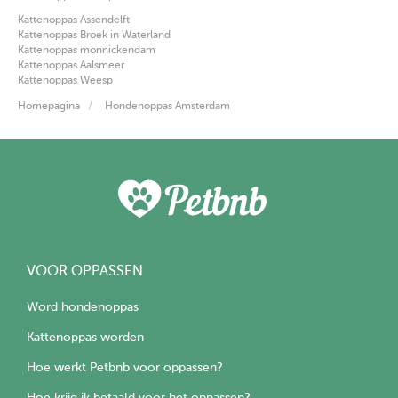
Kattenoppas Assendelft
Kattenoppas Broek in Waterland
Kattenoppas monnickendam
Kattenoppas Aalsmeer
Kattenoppas Weesp
Homepagina
Hondenoppas Amsterdam
VOOR OPPASSEN
Word hondenoppas
Kattenoppas worden
Hoe werkt Petbnb voor oppassen?
Hoe krijg ik betaald voor het oppassen?