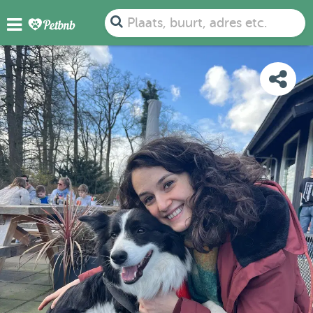
FOTO'S
DETAILS
BESCHIKBAARHEID
KAART
Plaats, buurt, adres etc.