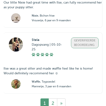
Our little Nixie had great time with Ilse, can fully recommend her
as your puppy sitter.
Nixie
, Bichon frise
Vrouwtje, 6 jaar en 9 maanden
Stela
GEVERIFIEERDE
Dagopvang | 05-10-
BEOORDELING
25
Ilse was a great sitter and made waffle feel like he is home!
Would definitely recommend her ☺️
Waffle
, Toypoedel
Mannetje, 3 jaar en 6 maanden
1
2
»