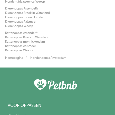
Hondenuitlaatservice Weesp
Dierenoppas Assendelft
Dierenoppas Broek in Waterland
Dierenoppas monnickendam
Dierenoppas Aalsmeer
Dierenoppas Weesp
Kattenoppas Assendelft
Kattenoppas Broek in Waterland
Kattenoppas monnickendam
Kattenoppas Aalsmeer
Kattenoppas Weesp
Homepagina
Hondenoppas Amsterdam
VOOR OPPASSEN