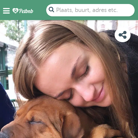
FOTO'S
BEOORDELINGEN
DETAILS
KAART
Plaats, buurt, adres etc.