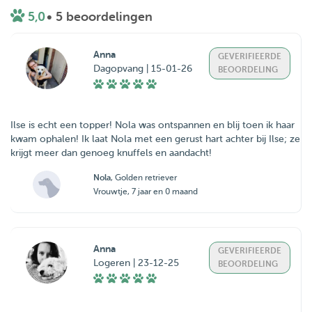
5,0
• 5 beoordelingen
Anna
GEVERIFIEERDE
Dagopvang | 15-01-26
BEOORDELING
Ilse is echt een topper! Nola was ontspannen en blij toen ik haar
kwam ophalen! Ik laat Nola met een gerust hart achter bij Ilse; ze
krijgt meer dan genoeg knuffels en aandacht!
Nola
, Golden retriever
Vrouwtje, 7 jaar en 0 maand
Anna
GEVERIFIEERDE
Logeren | 23-12-25
BEOORDELING