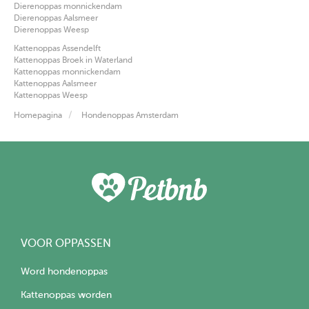
Dierenoppas monnickendam
Dierenoppas Aalsmeer
Dierenoppas Weesp
Kattenoppas Assendelft
Kattenoppas Broek in Waterland
Kattenoppas monnickendam
Kattenoppas Aalsmeer
Kattenoppas Weesp
Homepagina
Hondenoppas Amsterdam
VOOR OPPASSEN
Word hondenoppas
Kattenoppas worden