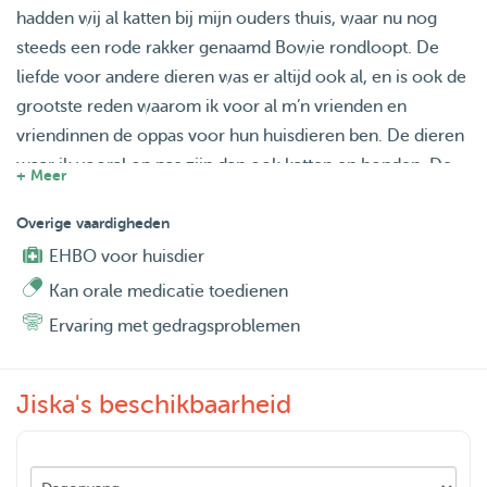
hadden wij al katten bij mijn ouders thuis, waar nu nog
steeds een rode rakker genaamd Bowie rondloopt. De
liefde voor andere dieren was er altijd ook al, en is ook de
grootste reden waarom ik voor al m’n vrienden en
vriendinnen de oppas voor hun huisdieren ben. De dieren
waar ik vooral op pas zijn dan ook katten en honden. De
+ Meer
liefde voor honden werd nóg groter toen mijn
schoonouders een labradoodle kregen. Toen kwam ik er
Overige vaardigheden
achter wat voor onvoorwaardelijke liefde zo’n beestje je
EHBO voor huisdier
kan geven. En daarnaast ook nog eens gezelligheid &
Kan orale medicatie toedienen
vrolijkheid. Met alle liefde passen wij vaak genoeg op
Ervaring met gedragsproblemen
deze lieve doodle genaamd Otis. Helaas wonen wij in een
appartement en zijn wij nog onregelmatig van huis
waardoor wij (nog) geen dieren kunnen hebben.
Jiska's beschikbaarheid
Ik mis dus een beetje dierenliefde en pas ik graag op die