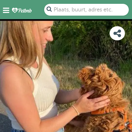
FOTO'S
BEOORDELINGEN
DETAILS
KAART
Plaats, buurt, adres etc.