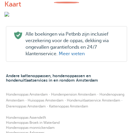
Kaart
Alle boekingen via Petbnb zijn inclusief
verzekering voor de oppas, dekking via
ongevallen garantiefonds en 24/7
klantenservice.
Meer weten
Andere kattenoppassen, hondenoppassen en
hondenuitlaatservices in en rondom Amsterdam
·
·
Hondenoppas Amsterdam
Hondenpension Amsterdam
Hondenopvang
·
·
·
Amsterdam
Huisoppas Amsterdam
Hondenuitlaatservice Amsterdam
·
Dierenoppas Amsterdam
Kattenoppas Amsterdam
Hondenoppas Assendelft
Hondenoppas Broek in Waterland
Hondenoppas monnickendam
Hondenoppas Aalsmeer