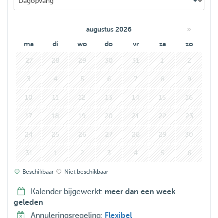
van jou! En ik wandel graag… Wat is er leuker om dat met
een harig maatje te doen?
»
augustus 2026
ma
di
wo
do
vr
za
zo
27
28
29
30
31
1
2
3
4
5
6
7
8
9
10
11
12
13
14
15
16
17
18
19
20
21
22
23
24
25
26
27
28
29
30
31
1
2
3
4
5
6
Beschikbaar
Niet beschikbaar
Kalender bijgewerkt:
meer dan een week
geleden
Annuleringsregeling:
Flexibel