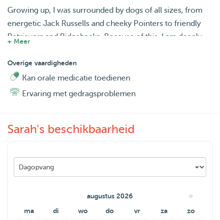
Growing up, I was surrounded by dogs of all sizes, from
energetic Jack Russells and cheeky Pointers to friendly
Retrievers and Ridgebacks. Because of this, I am deeply
+ Meer
comfortable with all breeds and temperaments.
Overige vaardigheden
I build an excellent rapport with dogs instantly and always
Kan orale medicatie toedienen
treat them as my own. Your pup will receive my full
Ervaring met gedragsproblemen
attention, plenty of exercise, and the highest level of care!
Sarah's beschikbaarheid
»
augustus 2026
ma
di
wo
do
vr
za
zo