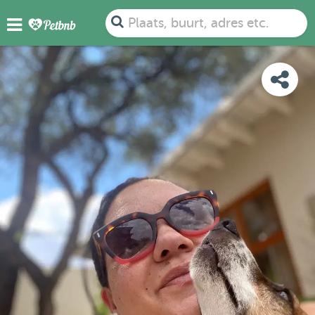
FOTO'S
BEOORDELINGEN
DETAILS
KAART
Plaats, buurt, adres etc.