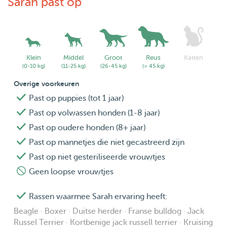
Sarah past op
Klein
Middel
Groot
Reus
Katten
(0-10 kg)
(11-25 kg)
(26-45 kg)
(> 45 kg)
Overige voorkeuren
Past op puppies (tot 1 jaar)
Past op volwassen honden (1-8 jaar)
Past op oudere honden (8+ jaar)
Past op mannetjes die niet gecastreerd zijn
Past op niet gesteriliseerde vrouwtjes
Geen loopse vrouwtjes
Rassen waarmee Sarah ervaring heeft:
Beagle · Boxer · Duitse herder · Franse bulldog · Jack
Russel Terrier · Kortbenige jack russell terrier · Kruising