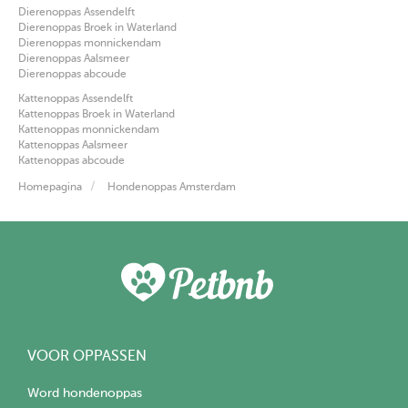
Dierenoppas Assendelft
Dierenoppas Broek in Waterland
Dierenoppas monnickendam
Dierenoppas Aalsmeer
Dierenoppas abcoude
Kattenoppas Assendelft
Kattenoppas Broek in Waterland
Kattenoppas monnickendam
Kattenoppas Aalsmeer
Kattenoppas abcoude
Homepagina
Hondenoppas Amsterdam
VOOR OPPASSEN
Word hondenoppas