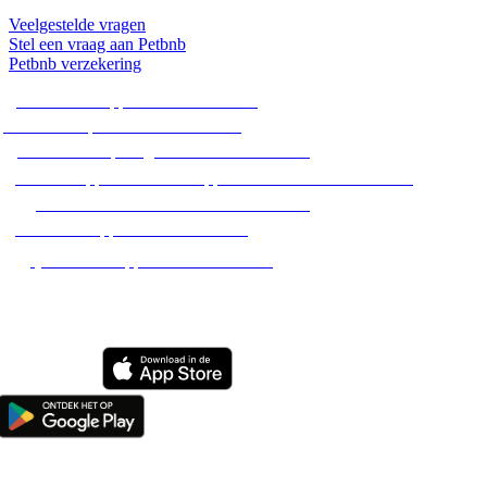
Veelgestelde vragen
Stel een vraag aan Petbnb
Petbnb verzekering
Alle hondenoppassen in Nederland
Alle hondenpensions in Nederland
Alle hondenopvang adressen in Nederland
Alle huisoppassen / dierenoppassen aan huis in Nederland
Alle hondenuitlaatservices in Nederland
Alle dierenoppassen in Nederland
Alle kattenoppassen in Nederland