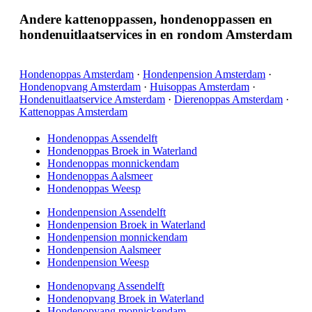
Andere kattenoppassen, hondenoppassen en
hondenuitlaatservices in en rondom Amsterdam
Hondenoppas Amsterdam
·
Hondenpension Amsterdam
·
Hondenopvang Amsterdam
·
Huisoppas Amsterdam
·
Hondenuitlaatservice Amsterdam
·
Dierenoppas Amsterdam
·
Kattenoppas Amsterdam
Hondenoppas Assendelft
Hondenoppas Broek in Waterland
Hondenoppas monnickendam
Hondenoppas Aalsmeer
Hondenoppas Weesp
Hondenpension Assendelft
Hondenpension Broek in Waterland
Hondenpension monnickendam
Hondenpension Aalsmeer
Hondenpension Weesp
Hondenopvang Assendelft
Hondenopvang Broek in Waterland
Hondenopvang monnickendam