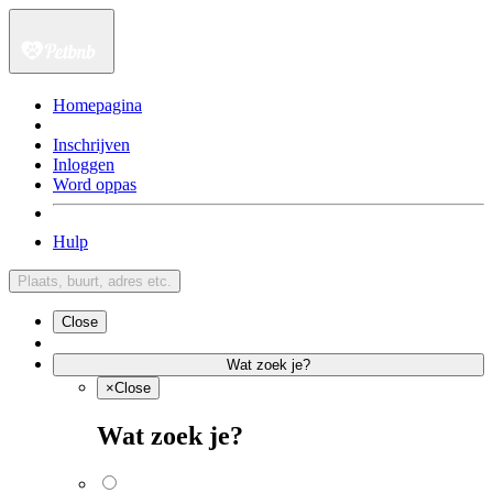
Homepagina
Inschrijven
Inloggen
Word oppas
Hulp
Plaats, buurt, adres etc.
Close
Wat zoek je?
×
Close
Wat zoek je?