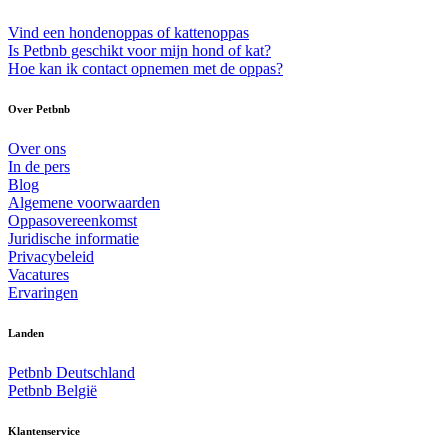
Vind een hondenoppas of kattenoppas
Is Petbnb geschikt voor mijn hond of kat?
Hoe kan ik contact opnemen met de oppas?
Over Petbnb
Over ons
In de pers
Blog
Algemene voorwaarden
Oppasovereenkomst
Juridische informatie
Privacybeleid
Vacatures
Ervaringen
Landen
Petbnb Deutschland
Petbnb België
Klantenservice