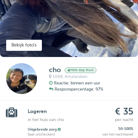
Bekijk foto's
cho
Hele dag thuis
1068,
Amsterdam
Reactie: binnen een uur
Responspercentage: 97%
€ 35
Logeren
in het huis van cho
per nacht
50-100%
Uitgebreide zorg
(laat uitchecken)
van het nachttarief