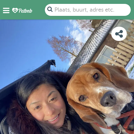
FOTO'S
BEOORDELINGEN
DETAILS
KAART
Plaats, buurt, adres etc.