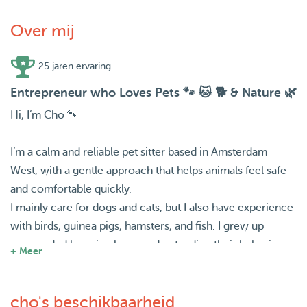
Over mij
25 jaren ervaring
Entrepreneur who Loves Pets 🐾 🐱 🐕 & Nature 🌿
Hi, I’m Cho 🐾
I’m a calm and reliable pet sitter based in Amsterdam
West, with a gentle approach that helps animals feel safe
and comfortable quickly.
I mainly care for dogs and cats, but I also have experience
with birds, guinea pigs, hamsters, and fish. I grew up
surrounded by animals, so understanding their behavior
+ Meer
has always come naturally to me ❤️
cho's beschikbaarheid
I currently have two cats of my own, whom I’ve patiently