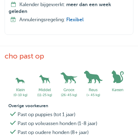
Alongside running my own business, caring for animals is
Kalender bijgewerkt:
meer dan een week
something I genuinely enjoy and find grounding 🐾
geleden
Annuleringsregeling:
Flexibel
I’m flexible during weekdays, evenings, and weekends,
and happy to arrange a meet & greet so your pet can feel
comfortable before booking.
Feel free to send me a message — I’d love to meet you
cho past op
and your furry friend 😊
Klein
Middel
Groot
Reus
Katten
(0-10 kg)
(11-25 kg)
(26-45 kg)
(> 45 kg)
Overige voorkeuren
Past op puppies (tot 1 jaar)
Past op volwassen honden (1-8 jaar)
Past op oudere honden (8+ jaar)