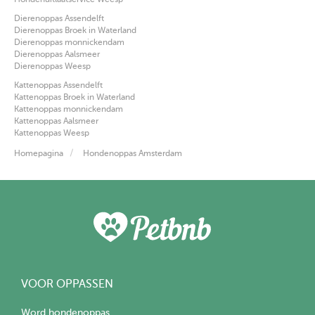
Dierenoppas Assendelft
Dierenoppas Broek in Waterland
Dierenoppas monnickendam
Dierenoppas Aalsmeer
Dierenoppas Weesp
Kattenoppas Assendelft
Kattenoppas Broek in Waterland
Kattenoppas monnickendam
Kattenoppas Aalsmeer
Kattenoppas Weesp
Homepagina
Hondenoppas Amsterdam
VOOR OPPASSEN
Word hondenoppas