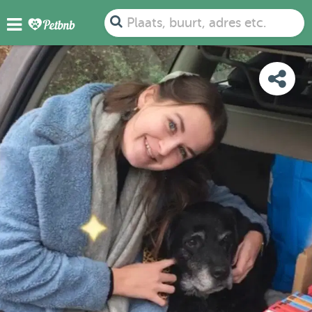
FOTO'S
DETAILS
BESCHIKBAARHEID
KAART
Plaats, buurt, adres etc.