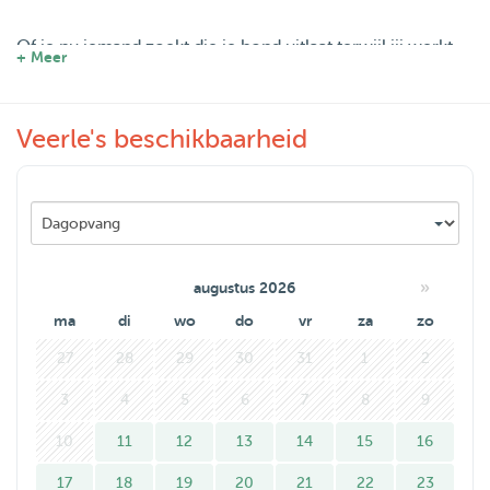
Of je nu iemand zoekt die je hond uitlaat terwijl jij werkt,
+ Meer
af en toe kan oppassen of er is tijdens je vakantie: ik doe
het met plezier en aandacht.
Veerle's beschikbaarheid
Wat je van mij kunt verwachten:
• Betrouwbare en liefdevolle oppas
• Flexibiliteit in tijden en dagen
• Ervaring met middelgrote en grote honden (maar kleine
zijn natuurlijk ook welkom!)
»
augustus 2026
ma
di
wo
do
vr
za
zo
Stuur me gerust een berichtje, ik maak graag kennis met
27
28
29
30
31
1
2
jou en je hond.
3
4
5
6
7
8
9
10
11
12
13
14
15
16
17
18
19
20
21
22
23