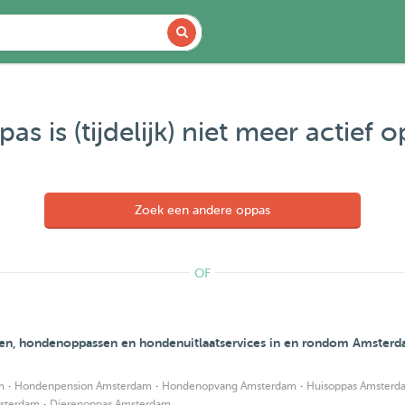
as is (tijdelijk) niet meer actief 
Zoek een andere oppas
OF
en, hondenoppassen en hondenuitlaatservices in en rondom Amster
·
·
·
m
Hondenpension Amsterdam
Hondenopvang Amsterdam
Huisoppas Amsterd
·
msterdam
Dierenoppas Amsterdam