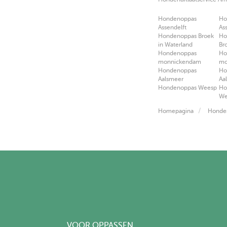
Hondenoppas
Ho
Assendelft
As
Hondenoppas Broek
Ho
in Waterland
Br
Hondenoppas
Ho
monnickendam
mo
Hondenoppas
Ho
Aalsmeer
Aa
Hondenoppas Weesp
Ho
We
Homepagina
Honde
VOOR OPPASSEN