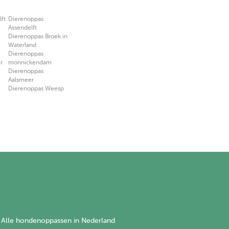
ft
Dierenoppas
Assendelft
Dierenoppas Broek in
Waterland
Dierenoppas
r
monnickendam
Dierenoppas
Aalsmeer
Dierenoppas Weesp
Alle hondenoppassen in Nederland