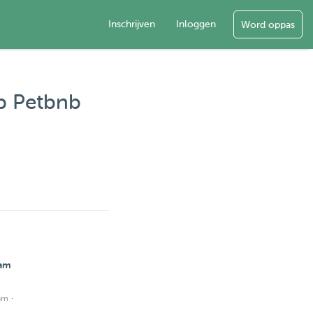
Inschrijven
Inloggen
Word oppas
op Petbnb
dam
·
am