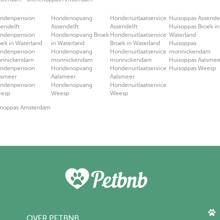
ndenpension
Hondenopvang
Hondenuitlaatservice
Huisoppas Assendel
sendelft
Assendelft
Assendelft
Huisoppas Broek in
ndenpension
Hondenopvang Broek
Hondenuitlaatservice
Waterland
oek in Waterland
in Waterland
Broek in Waterland
Huisoppas
ndenpension
Hondenopvang
Hondenuitlaatservice
monnickendam
nnickendam
monnickendam
monnickendam
Huisoppas Aalsmee
ndenpension
Hondenopvang
Hondenuitlaatservice
Huisoppas Weesp
lsmeer
Aalsmeer
Aalsmeer
ndenpension
Hondenopvang
Hondenuitlaatservice
esp
Weesp
Weesp
noppas Amsterdam
OVER PETBNB