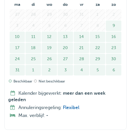
Whether it’s keeping them company, playing, or just
ma
di
wo
do
vr
za
zo
making sure they feel at ease while you’re away, I’ll treat
27
28
29
30
31
1
2
your pet like one of my own
3
4
5
6
7
8
9
10
11
12
13
14
15
16
17
18
19
20
21
22
23
24
25
26
27
28
29
30
31
1
2
3
4
5
6
Beschikbaar
Niet beschikbaar
Kalender bijgewerkt:
meer dan een week
geleden
Annuleringsregeling:
Flexibel
Max. verblijf:
-