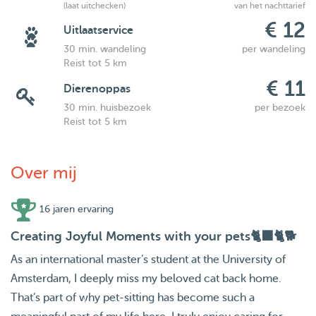
(laat uitchecken)
van het nachttarief
€ 12
Uitlaatservice
30 min. wandeling
per wandeling
Reist tot 5 km
€ 11
Dierenoppas
30 min. huisbezoek
per bezoek
Reist tot 5 km
Over mij
16 jaren ervaring
Creating Joyful Moments with your pets🐈‍⬛🐈🐕
As an international master’s student at the University of
Amsterdam, I deeply miss my beloved cat back home.
That’s part of why pet-sitting has become such a