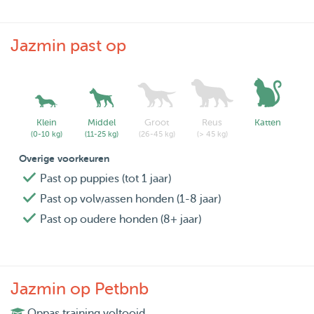
Jazmin past op
Klein
Middel
Groot
Reus
Katten
(0-10 kg)
(11-25 kg)
(26-45 kg)
(> 45 kg)
Overige voorkeuren
Past op puppies (tot 1 jaar)
Past op volwassen honden (1-8 jaar)
Past op oudere honden (8+ jaar)
Jazmin op Petbnb
Oppas training voltooid