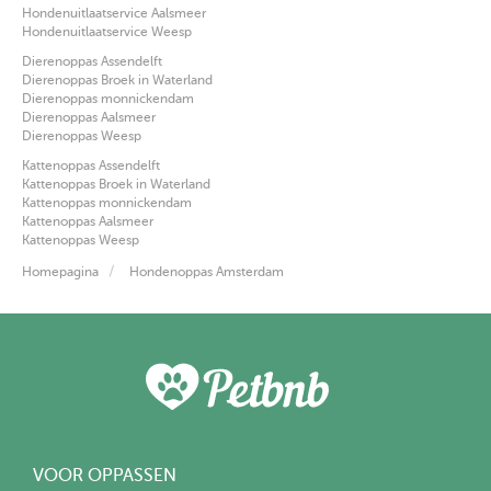
Hondenuitlaatservice Aalsmeer
Hondenuitlaatservice Weesp
Dierenoppas Assendelft
Dierenoppas Broek in Waterland
Dierenoppas monnickendam
Dierenoppas Aalsmeer
Dierenoppas Weesp
Kattenoppas Assendelft
Kattenoppas Broek in Waterland
Kattenoppas monnickendam
Kattenoppas Aalsmeer
Kattenoppas Weesp
Homepagina
Hondenoppas Amsterdam
VOOR OPPASSEN