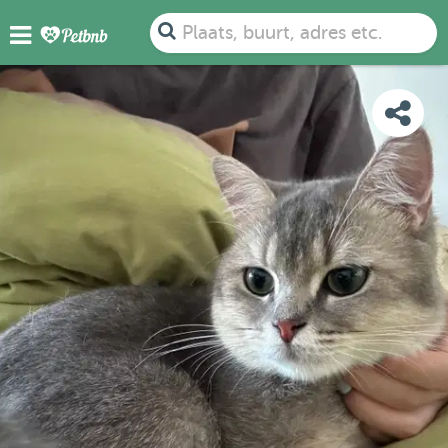
FOTO'S
DETAILS
BESCHIKBAARHEID
KAART
Plaats, buurt, adres etc.