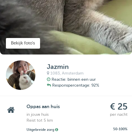
Bekijk foto's
Jazmin
1083,
Amsterdam
Reactie: binnen een uur
Responspercentage: 92%
€ 25
Oppas aan huis
in jouw huis
per nacht
Reist tot 5 km
50-100%
Uitgebreide zorg