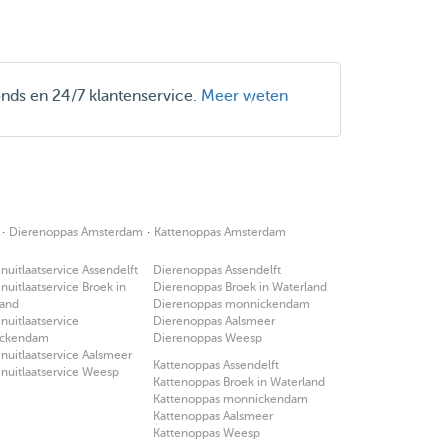
onds en 24/7 klantenservice.
Meer weten
·
·
Dierenoppas Amsterdam
Kattenoppas Amsterdam
uitlaatservice Assendelft
Dierenoppas Assendelft
uitlaatservice Broek in
Dierenoppas Broek in Waterland
land
Dierenoppas monnickendam
uitlaatservice
Dierenoppas Aalsmeer
ckendam
Dierenoppas Weesp
uitlaatservice Aalsmeer
Kattenoppas Assendelft
nuitlaatservice Weesp
Kattenoppas Broek in Waterland
Kattenoppas monnickendam
Kattenoppas Aalsmeer
Kattenoppas Weesp