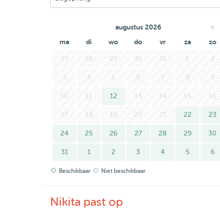
»
augustus 2026
ma
di
wo
do
vr
za
zo
27
28
29
30
31
1
2
3
4
5
6
7
8
9
10
11
12
13
14
15
16
17
18
19
20
21
22
23
24
25
26
27
28
29
30
31
1
2
3
4
5
6
Beschikbaar
Niet beschikbaar
Nikita past op