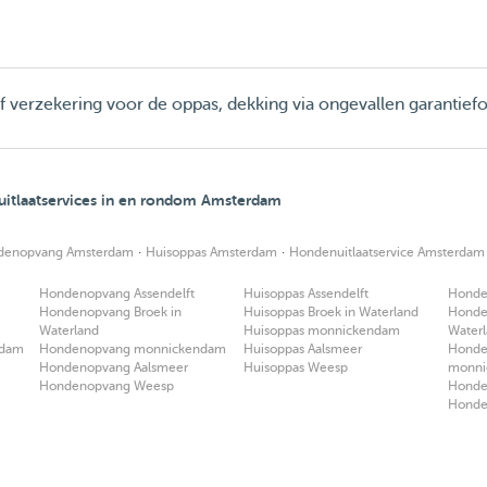
ief verzekering voor de oppas, dekking via ongevallen garantief
itlaatservices in en rondom Amsterdam
·
·
denopvang Amsterdam
Huisoppas Amsterdam
Hondenuitlaatservice Amsterdam
Hondenopvang Assendelft
Huisoppas Assendelft
Honden
Hondenopvang Broek in
Huisoppas Broek in Waterland
Honden
Waterland
Huisoppas monnickendam
Water
ndam
Hondenopvang monnickendam
Huisoppas Aalsmeer
Honden
Hondenopvang Aalsmeer
Huisoppas Weesp
monni
Hondenopvang Weesp
Honden
Honde