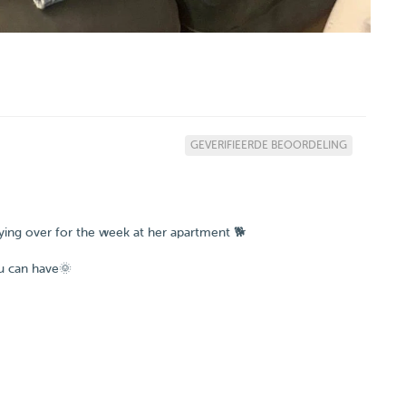
GEVERIFIEERDE BEOORDELING
staying over for the week at her apartment 🐕
you can have🌞