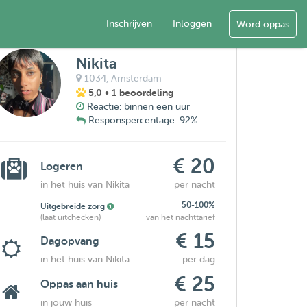
Inschrijven
Inloggen
Word oppas
Nikita
1034,
Amsterdam
5,0
• 1 beoordeling
Reactie: binnen een uur
Responspercentage: 92%
€ 20
Logeren
in het huis van Nikita
per nacht
50-100%
Uitgebreide zorg
(laat uitchecken)
van het nachttarief
€ 15
Dagopvang
in het huis van Nikita
per dag
€ 25
Oppas aan huis
in jouw huis
per nacht