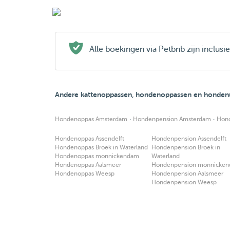
Alle boekingen via Petbnb zijn inclus
Andere kattenoppassen, hondenoppassen en hondenu
·
·
Hondenoppas Amsterdam
Hondenpension Amsterdam
Hon
Hondenoppas Assendelft
Hondenpension Assendelft
Hondenoppas Broek in Waterland
Hondenpension Broek in
Hondenoppas monnickendam
Waterland
Hondenoppas Aalsmeer
Hondenpension monnicke
Hondenoppas Weesp
Hondenpension Aalsmeer
Hondenpension Weesp