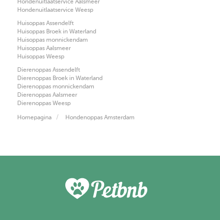
Hondenuitlaatservice Aalsmeer
Hondenuitlaatservice Weesp
Huisoppas Assendelft
Huisoppas Broek in Waterland
Huisoppas monnickendam
Huisoppas Aalsmeer
Huisoppas Weesp
Dierenoppas Assendelft
Dierenoppas Broek in Waterland
Dierenoppas monnickendam
Dierenoppas Aalsmeer
Dierenoppas Weesp
Homepagina
Hondenoppas Amsterdam