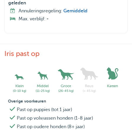
geleden
Annuleringsregeling:
Gemiddeld
Max. verblijf:
-
Iris past op
Klein
Middel
Groot
Reus
Katten
(0-10 kg)
(11-25 kg)
(26-45 kg)
(> 45 kg)
Overige voorkeuren
Past op puppies (tot 1 jaar)
Past op volwassen honden (1-8 jaar)
Past op oudere honden (8+ jaar)