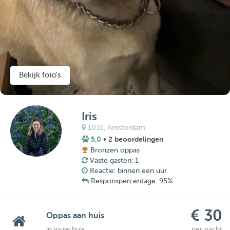
Bekijk foto's
Iris
1031,
Amsterdam
5,0
• 2 beoordelingen
Bronzen oppas
Vaste gasten: 1
Reactie: binnen een uur
Responspercentage: 95%
€ 30
Oppas aan huis
in jouw huis
per nacht