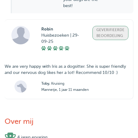
best!
Robin
GEVERIFIEERDE
Huisbezoeken | 29-
BEOORDELING
09-25
We are very happy with Iris as a dogsitter. She is super friendly
and our nervous dog likes her a lot! Recommend 10/10 :)
Toby
, Kruising
Mannetje, 1 jaar 11 maanden
Over mij
4 jaren ervaring