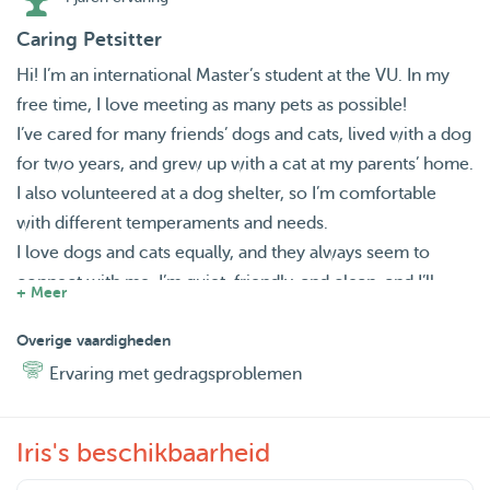
Caring Petsitter
Hi! I’m an international Master’s student at the VU. In my
free time, I love meeting as many pets as possible!
I’ve cared for many friends’ dogs and cats, lived with a dog
for two years, and grew up with a cat at my parents’ home.
I also volunteered at a dog shelter, so I’m comfortable
with different temperaments and needs.
I love dogs and cats equally, and they always seem to
connect with me. I’m quiet, friendly, and clean, and I’ll
+ Meer
make sure your pet feels safe, loved, and well cared for.
What I Offer:
Overige vaardigheden
Dog walks or visits in the morning or in the evening
Ervaring met gedragsproblemen
House sitting (including walks as often as your dog is used
to)
Iris's beschikbaarheid
Plenty of cuddles, attention, and care