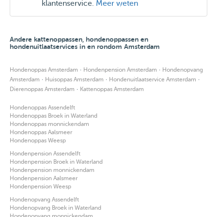
klantenservice.
Meer weten
Andere kattenoppassen, hondenoppassen en
hondenuitlaatservices in en rondom Amsterdam
·
·
Hondenoppas Amsterdam
Hondenpension Amsterdam
Hondenopvang
·
·
·
Amsterdam
Huisoppas Amsterdam
Hondenuitlaatservice Amsterdam
·
Dierenoppas Amsterdam
Kattenoppas Amsterdam
Hondenoppas Assendelft
Hondenoppas Broek in Waterland
Hondenoppas monnickendam
Hondenoppas Aalsmeer
Hondenoppas Weesp
Hondenpension Assendelft
Hondenpension Broek in Waterland
Hondenpension monnickendam
Hondenpension Aalsmeer
Hondenpension Weesp
Hondenopvang Assendelft
Hondenopvang Broek in Waterland
Hondenopvang monnickendam