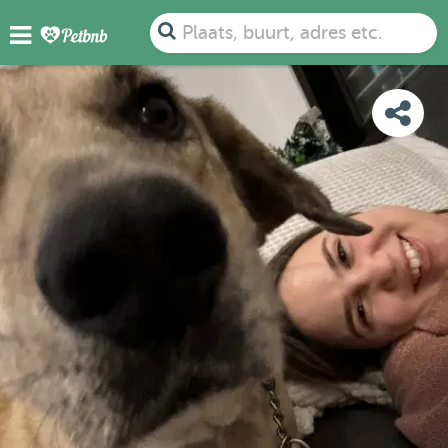
FOTO'S
BEOORDELINGEN
DETAILS
KAART
Plaats, buurt, adres etc.