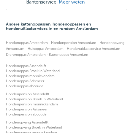
klantenservice.
Meer weten
Andere kattenoppassen, hondenoppassen en
hondenuitlaatservices in en rondom Amsterdam
·
·
Hondenoppas Amsterdam
Hondenpension Amsterdam
Hondenopvang
·
·
·
Amsterdam
Huisoppas Amsterdam
Hondenuitlaatservice Amsterdam
·
Dierenoppas Amsterdam
Kattenoppas Amsterdam
Hondenoppas Assendelft
Hondenoppas Broek in Waterland
Hondenoppas monnickendam
Hondenoppas Aalsmeer
Hondenoppas abcoude
Hondenpension Assendelft
Hondenpension Broek in Waterland
Hondenpension monnickendam
Hondenpension Aalsmeer
Hondenpension abcoude
Hondenopvang Assendelft
Hondenopvang Broek in Waterland
Hondenopvang monnickendam