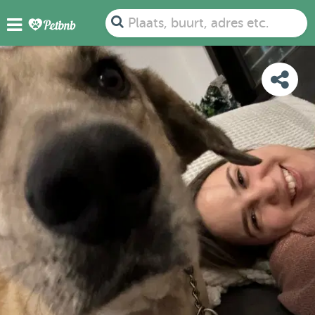
FOTO'S
BEOORDELINGEN
DETAILS
KAART
Plaats, buurt, adres etc.