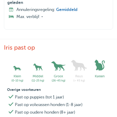
geleden
Annuleringsregeling:
Gemiddeld
Max. verblijf:
-
Iris past op
Klein
Middel
Groot
Reus
Katten
(0-10 kg)
(11-25 kg)
(26-45 kg)
(> 45 kg)
Overige voorkeuren
Past op puppies (tot 1 jaar)
Past op volwassen honden (1-8 jaar)
Past op oudere honden (8+ jaar)