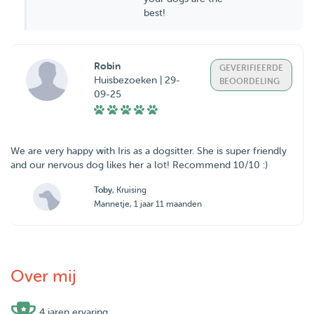
best!
Robin
GEVERIFIEERDE
Huisbezoeken | 29-
BEOORDELING
09-25
We are very happy with Iris as a dogsitter. She is super friendly
and our nervous dog likes her a lot! Recommend 10/10 :)
Toby
, Kruising
Mannetje, 1 jaar 11 maanden
Over mij
4 jaren ervaring