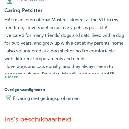
Caring Petsitter
Hi! I’m an international Master’s student at the VU. In my
free time, I love meeting as many pets as possible!
I’ve cared for many friends’ dogs and cats, lived with a dog
for two years, and grew up with a cat at my parents’ home.
I also volunteered at a dog shelter, so I’m comfortable
with different temperaments and needs.
I love dogs and cats equally, and they always seem to
connect with me. I’m quiet, friendly, and clean, and I’ll
+ Meer
make sure your pet feels safe, loved, and well cared for.
What I Offer:
Overige vaardigheden
Dog walks or visits in the morning or in the evening
Ervaring met gedragsproblemen
House sitting (including walks as often as your dog is used
to)
Iris's beschikbaarheid
Plenty of cuddles, attention, and care