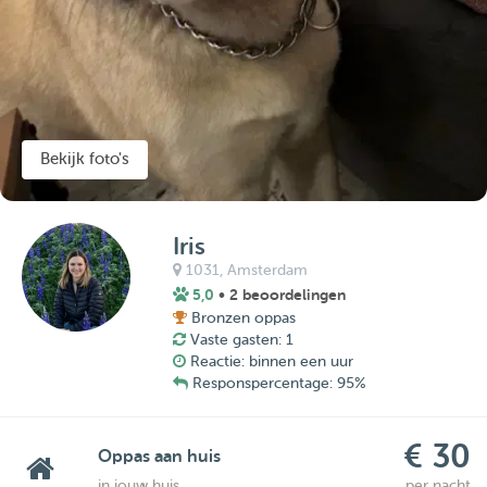
Bekijk foto's
Iris
1031,
Amsterdam
5,0
• 2 beoordelingen
Bronzen oppas
Vaste gasten: 1
Reactie: binnen een uur
Responspercentage: 95%
€ 30
Oppas aan huis
in jouw huis
per nacht