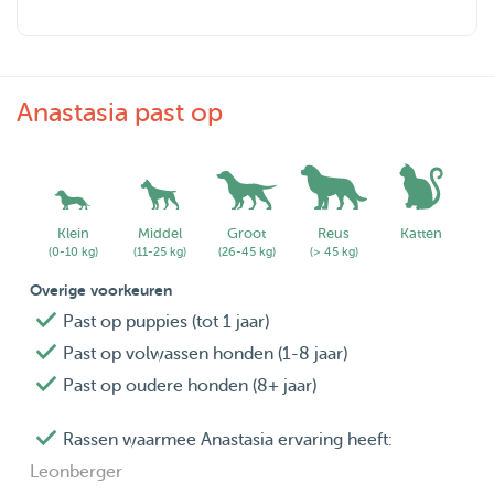
Please feel free to share any specific needs or requests,
and I will make sure to accommodate you and, most
importantly, your furry friend in the best possible way:)
Anastasia past op
Here is my website, where you can learn more about me
and my approach: https://anastasiapetsitting.carrd.co/
Klein
Middel
Groot
Reus
Katten
Thank you for making it this far,
(0-10 kg)
(11-25 kg)
(26-45 kg)
(> 45 kg)
Heartfelt regards,
Overige voorkeuren
Anastasia
Past op puppies (tot 1 jaar)
Past op volwassen honden (1-8 jaar)
Past op oudere honden (8+ jaar)
Rassen waarmee Anastasia ervaring heeft:
Leonberger