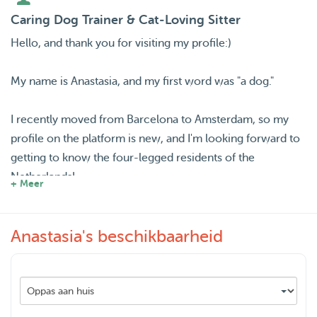
Caring Dog Trainer & Cat‑Loving Sitter
Hello, and thank you for visiting my profile:)
My name is Anastasia, and my first word was "a dog."
I recently moved from Barcelona to Amsterdam, so my
profile on the platform is new, and I'm looking forward to
getting to know the four-legged residents of the
Netherlands!
+ Meer
My goal is to provide the same level of care, love and
Anastasia's beschikbaarheid
attention as if you were home and maintain the routine, so
that your fur friend feels as comfortable as possible:)
Back in 2016, I decided to turn my love for animals into
something more constructive that may actually help dogs