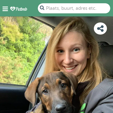
FOTO'S
BEOORDELINGEN
DETAILS
KAART
Plaats, buurt, adres etc.