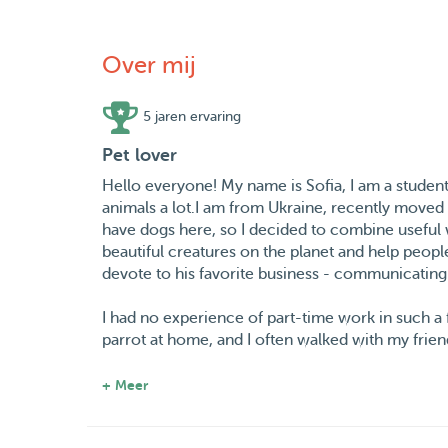
Over mij
5 jaren ervaring
Pet lover
Hello everyone! My name is Sofia, I am a student, 
animals a lot.I am from Ukraine, recently moved
have dogs here, so I decided to combine useful 
beautiful creatures on the planet and help people 
devote to his favorite business - communicating
I had no experience of part-time work in such a fi
parrot at home, and I often walked with my frien
I had a friend who was engaged in breeding and tr
+ Meer
with puppies and with adults, and even took part 