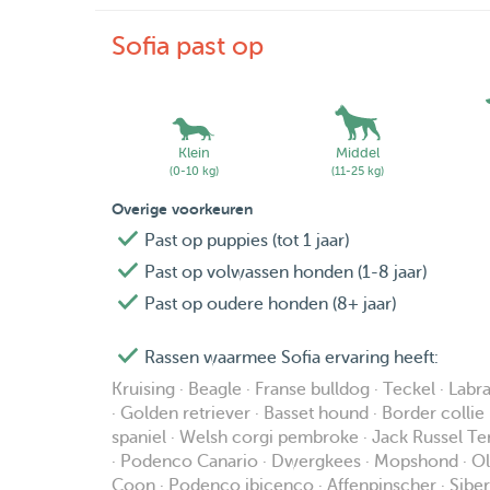
Sofia past op
Klein
Middel
(0-10 kg)
(11-25 kg)
Overige voorkeuren
Past op puppies (tot 1 jaar)
Past op volwassen honden (1-8 jaar)
Past op oudere honden (8+ jaar)
Rassen waarmee Sofia ervaring heeft:
Kruising · Beagle · Franse bulldog · Teckel · Lab
· Golden retriever · Basset hound · Border colli
spaniel · Welsh corgi pembroke · Jack Russel Ter
· Podenco Canario · Dwergkees · Mopshond · Old 
Coon · Podenco ibicenco · Affenpinscher · Siber