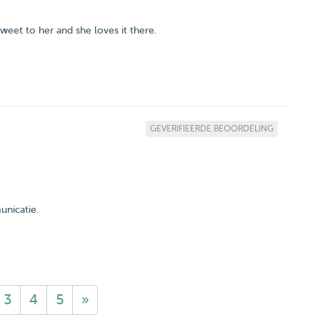
weet to her and she loves it there.
GEVERIFIEERDE BEOORDELING
unicatie.
3
4
5
»