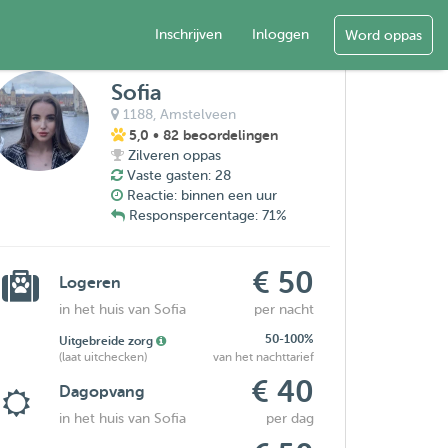
Inschrijven
Inloggen
Word oppas
Sofia
1188,
Amstelveen
5,0
• 82 beoordelingen
Zilveren oppas
Vaste gasten: 28
Reactie: binnen een uur
Responspercentage: 71%
€ 50
Logeren
in het huis van Sofia
per nacht
50-100%
Uitgebreide zorg
(laat uitchecken)
van het nachttarief
€ 40
Dagopvang
in het huis van Sofia
per dag