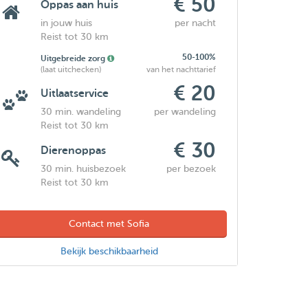
€ 50
Oppas aan huis
in jouw huis
per nacht
Reist tot 30 km
50-100%
Uitgebreide zorg
(laat uitchecken)
van het nachttarief
€ 20
Uitlaatservice
30 min. wandeling
per wandeling
Reist tot 30 km
€ 30
Dierenoppas
30 min. huisbezoek
per bezoek
Reist tot 30 km
Contact met Sofia
Bekijk beschikbaarheid