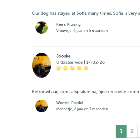
Our dog has stayed at Sofia many times. Sofia is very s
Keira
, Kruising
Vrouwtje, 6 jaar en 5 maanden
Jooske
Uitlaatservice | 17-02-26
Betrouwbaar, komt afspraken na, fijne en snelle comm
Woezel
, Poedel
Mannetje, 2 jaar en 7 maanden
1
2