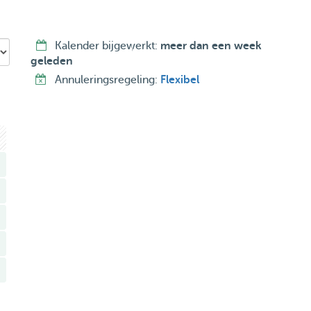
 perfectly make friends and take care of your pet. I have
also have a park nearby that is perfect for a walk.
Kalender bijgewerkt:
meer dan een week
 to answer them and help you with your pet. I am already
geleden
Annuleringsregeling:
Flexibel