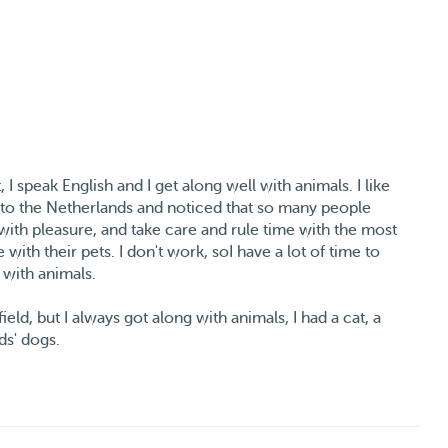
I speak English and I get along well with animals. I like
 to the Netherlands and noticed that so many people
with pleasure, and take care and rule time with the most
with their pets. I don't work, soI have a lot of time to
 with animals.
eld, but I always got along with animals, I had a cat, a
ds' dogs.
aining dogs, so I spent a lot of time with dogs, both
in the training process.