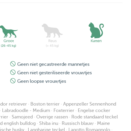
Groot
Reus
Katten
(26-45 kg)
(> 45 kg)
Geen niet gecastreerde mannetjes
Geen niet gesteriliseerde vrouwtjes
Geen loopse vrouwtjes
rador retriever · Boston terrier · Appenzeller Sennenhond
e · Labradoodle - Medium · Foxterrier · Engelse cocker
rier · Samojeed · Overige rassen · Rode standaard teckel
english bulldog · Shiba inu · Russisch blauw · Maine
ische husky · Langharige teckel · Lagotto Romagnolo ·