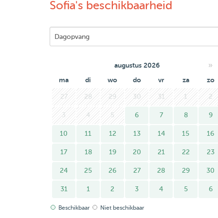
I love animals very much and I am sure that I can
Sofia's beschikbaarheid
a great yard at home where your pet can frolic, I 
If you have any questions, write, I will be happy
looking forward to meeting your pet!
»
augustus 2026
ma
di
wo
do
vr
za
zo
27
28
29
30
31
1
2
3
4
5
6
7
8
9
10
11
12
13
14
15
16
17
18
19
20
21
22
23
24
25
26
27
28
29
30
31
1
2
3
4
5
6
Beschikbaar
Niet beschikbaar