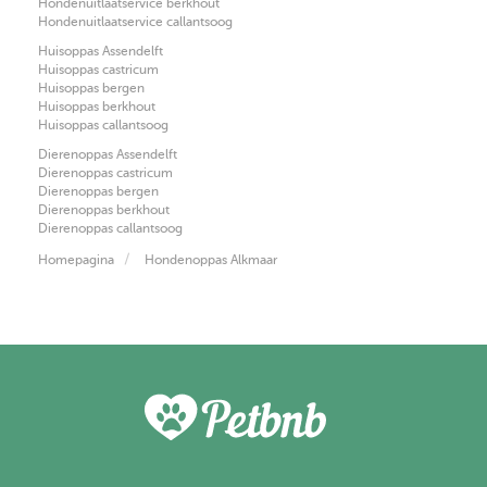
Hondenuitlaatservice berkhout
Hondenuitlaatservice callantsoog
Huisoppas Assendelft
Huisoppas castricum
Huisoppas bergen
Huisoppas berkhout
Huisoppas callantsoog
Dierenoppas Assendelft
Dierenoppas castricum
Dierenoppas bergen
Dierenoppas berkhout
Dierenoppas callantsoog
Homepagina
Hondenoppas Alkmaar