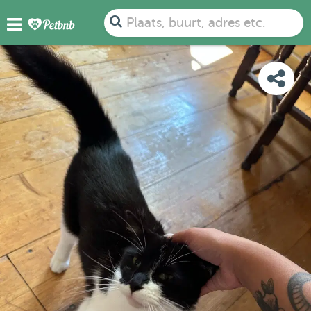
FOTO'S
BEOORDELINGEN
DETAILS
KAART
Plaats, buurt, adres etc.