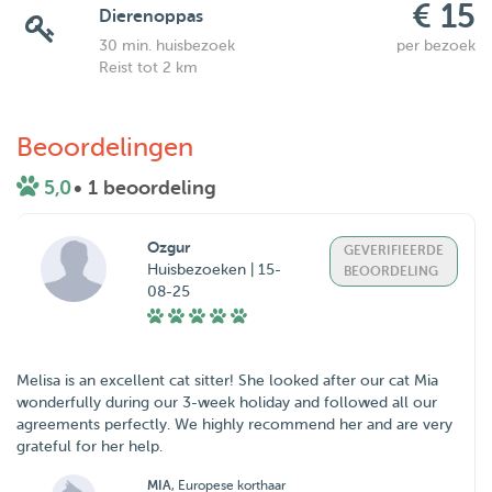
€ 15
Dierenoppas
30 min. huisbezoek
per bezoek
Reist tot 2 km
Beoordelingen
5,0
• 1 beoordeling
Ozgur
GEVERIFIEERDE
Huisbezoeken | 15-
BEOORDELING
08-25
Melisa is an excellent cat sitter! She looked after our cat Mia
wonderfully during our 3-week holiday and followed all our
agreements perfectly. We highly recommend her and are very
grateful for her help.
MIA
, Europese korthaar