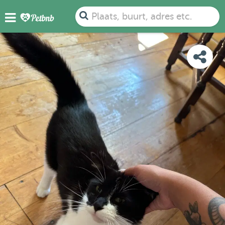
FOTO'S
BEOORDELINGEN
DETAILS
KAART
Plaats, buurt, adres etc.