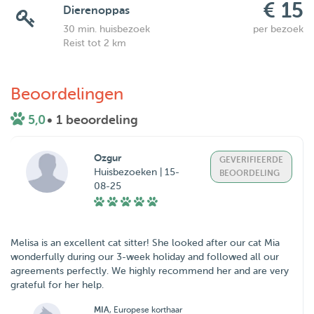
€ 15
Dierenoppas
30 min. huisbezoek
per bezoek
Reist tot 2 km
Beoordelingen
5,0
• 1 beoordeling
Ozgur
GEVERIFIEERDE
Huisbezoeken | 15-
BEOORDELING
08-25
Melisa is an excellent cat sitter! She looked after our cat Mia
wonderfully during our 3-week holiday and followed all our
agreements perfectly. We highly recommend her and are very
grateful for her help.
MIA
, Europese korthaar