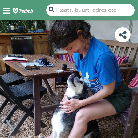
FOTO'S
BEOORDELINGEN
DETAILS
KAART
Plaats, buurt, adres etc.