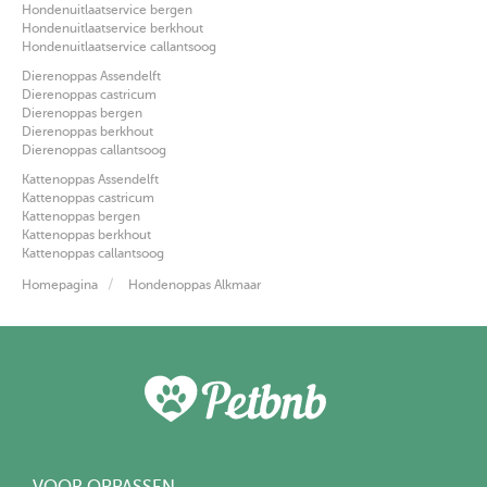
Hondenuitlaatservice bergen
Hondenuitlaatservice berkhout
Hondenuitlaatservice callantsoog
Dierenoppas Assendelft
Dierenoppas castricum
Dierenoppas bergen
Dierenoppas berkhout
Dierenoppas callantsoog
Kattenoppas Assendelft
Kattenoppas castricum
Kattenoppas bergen
Kattenoppas berkhout
Kattenoppas callantsoog
Homepagina
Hondenoppas Alkmaar