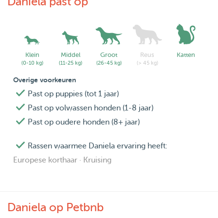
Daniela past op
Klein
Middel
Groot
Reus
Katten
(0-10 kg)
(11-25 kg)
(26-45 kg)
(> 45 kg)
Overige voorkeuren
Past op puppies (tot 1 jaar)
Past op volwassen honden (1-8 jaar)
Past op oudere honden (8+ jaar)
Rassen waarmee Daniela ervaring heeft:
Europese korthaar · Kruising
Daniela op Petbnb