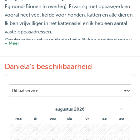
Egmond-Binnen in overleg). Ervaring met oppaswerk en
vooral heel veel liefde voor honden, katten en alle dieren.
Ik ben vrijwilliger in het kattenasiel en ik heb een aantal
vaste oppasadressen.
Omdat mijn werkuren flexibel zijn (ik ben een freelancer),
+ Meer
kan ik op verschillende tijden langskomen bij jouw
dier(en). Ook in combinatie met licht huishoudelijk werk
Daniela's beschikbaarheid
als ik voor meerdere uren oppas (prijs dan in overleg). Ik
pas de agenda op deze site regelmatig aan, dus deze is up
to date. Mail gerust om af te stemmen.
Leuk om jullie dieren te ontmoeten en wie weet tot ziens!
»
augustus 2026
ma
di
wo
do
vr
za
zo
27
28
29
30
31
1
2