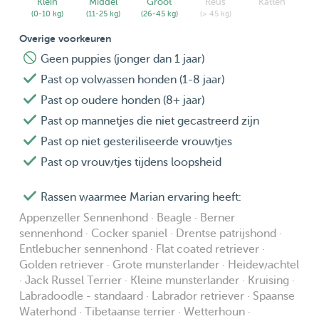
Klein
Middel
Groot
Reus
Katten
(0-10 kg)
(11-25 kg)
(26-45 kg)
(> 45 kg)
Overige voorkeuren
Geen puppies (jonger dan 1 jaar)
Past op volwassen honden (1-8 jaar)
Past op oudere honden (8+ jaar)
Past op mannetjes die niet gecastreerd zijn
Past op niet gesteriliseerde vrouwtjes
Past op vrouwtjes tijdens loopsheid
Rassen waarmee Marian ervaring heeft:
Appenzeller Sennenhond · Beagle · Berner
sennenhond · Cocker spaniel · Drentse patrijshond ·
Entlebucher sennenhond · Flat coated retriever ·
Golden retriever · Grote munsterlander · Heidewachtel
· Jack Russel Terrier · Kleine munsterlander · Kruising ·
Labradoodle - standaard · Labrador retriever · Spaanse
Waterhond · Tibetaanse terrier · Wetterhoun ·