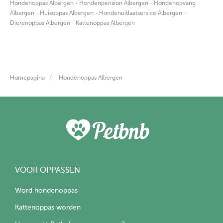
·
·
Hondenoppas Albergen
Hondenpension Albergen
Hondenopvang
·
·
·
Albergen
Huisoppas Albergen
Hondenuitlaatservice Albergen
·
Dierenoppas Albergen
Kattenoppas Albergen
Homepagina
Hondenoppas Albergen
VOOR OPPASSEN
Word hondenoppas
Kattenoppas worden