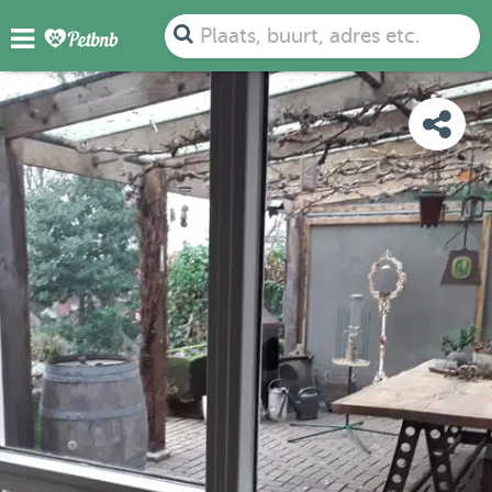
FOTO'S
BEOORDELINGEN
DETAILS
KAART
Plaats, buurt, adres etc.