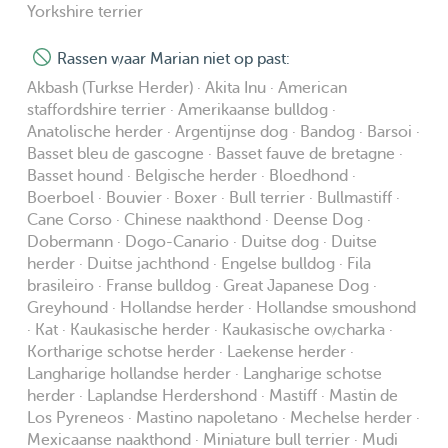
Yorkshire terrier
Rassen waar Marian niet op past:
Akbash (Turkse Herder) · Akita Inu · American
staffordshire terrier · Amerikaanse bulldog ·
Anatolische herder · Argentijnse dog · Bandog · Barsoi ·
Basset bleu de gascogne · Basset fauve de bretagne ·
Basset hound · Belgische herder · Bloedhond ·
Boerboel · Bouvier · Boxer · Bull terrier · Bullmastiff ·
Cane Corso · Chinese naakthond · Deense Dog ·
Dobermann · Dogo-Canario · Duitse dog · Duitse
herder · Duitse jachthond · Engelse bulldog · Fila
brasileiro · Franse bulldog · Great Japanese Dog ·
Greyhound · Hollandse herder · Hollandse smoushond
· Kat · Kaukasische herder · Kaukasische owcharka ·
Kortharige schotse herder · Laekense herder ·
Langharige hollandse herder · Langharige schotse
herder · Laplandse Herdershond · Mastiff · Mastin de
Los Pyreneos · Mastino napoletano · Mechelse herder ·
Mexicaanse naakthond · Miniature bull terrier · Mudi