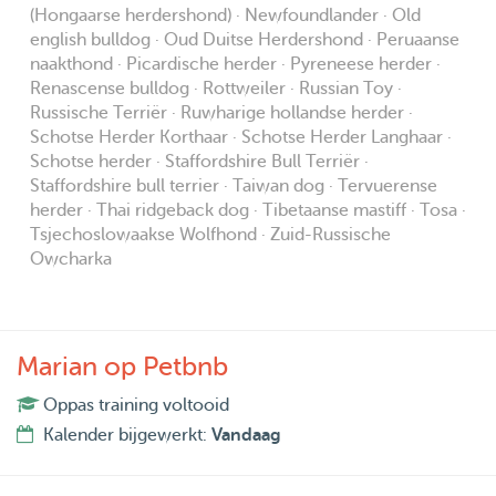
(Hongaarse herdershond) · Newfoundlander · Old
english bulldog · Oud Duitse Herdershond · Peruaanse
naakthond · Picardische herder · Pyreneese herder ·
Renascense bulldog · Rottweiler · Russian Toy ·
Russische Terriër · Ruwharige hollandse herder ·
Schotse Herder Korthaar · Schotse Herder Langhaar ·
Schotse herder · Staffordshire Bull Terriër ·
Staffordshire bull terrier · Taiwan dog · Tervuerense
herder · Thai ridgeback dog · Tibetaanse mastiff · Tosa ·
Tsjechoslowaakse Wolfhond · Zuid-Russische
Owcharka
Marian op Petbnb
Oppas training voltooid
Kalender bijgewerkt:
Vandaag