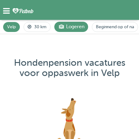
Logeren
Velp
30 km
Beginnend op of na
Hondenpension vacatures
voor oppaswerk in Velp