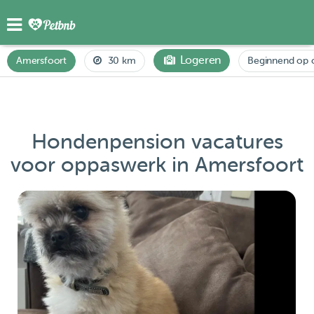
Logeren
Amersfoort
30 km
Beginnend op 
Hondenpension vacatures
voor oppaswerk in Amersfoort