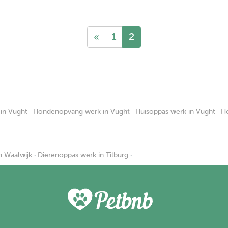
«
1
2
in Vught
·
Hondenopvang werk in Vught
·
Huisoppas werk in Vught
·
Ho
n Waalwijk
·
Dierenoppas werk in Tilburg
·