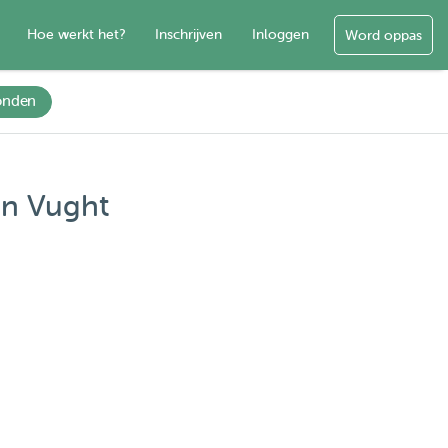
Hoe werkt het?
Inschrijven
Inloggen
Word oppas
onden
in Vught