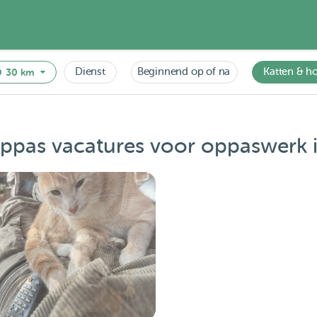
Dienst
Beginnend op of na
Katten & h
30 km
ppas vacatures voor oppaswerk 