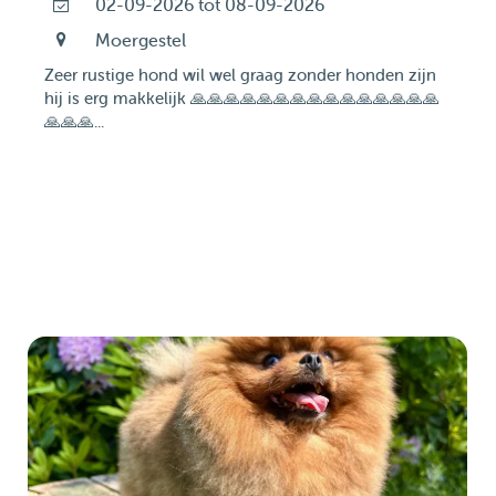
02-09-2026 tot 08-09-2026
Moergestel
Zeer rustige hond wil wel graag zonder honden zijn
hij is erg makkelijk 🙏🙏🙏🙏🙏🙏🙏🙏🙏🙏🙏🙏🙏🙏🙏
🙏🙏🙏...