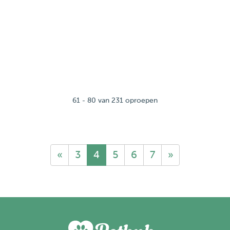
61 - 80 van 231 oproepen
«
3
4
5
6
7
»