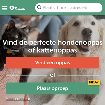
Plaats, buurt, adres etc.
Vind de perfecte hondenoppas
of kattenoppas
Vind een oppas
of
NIEUW!
Plaats oproep
Meer informatie