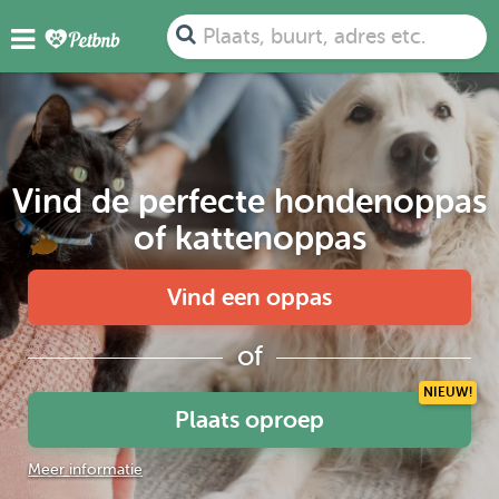
Plaats, buurt, adres etc.
Vind de perfecte hondenoppas
of kattenoppas
Vind een oppas
of
NIEUW!
Plaats oproep
Meer informatie