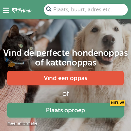
Plaats, buurt, adres etc.
Vind de perfecte hondenoppas
of kattenoppas
Vind een oppas
of
NIEUW!
Plaats oproep
Meer informatie